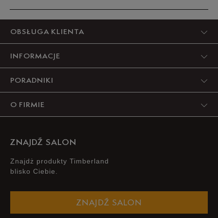
30
18,5 cm
Powiadom o dostępności
Produkt nie posiada recenzji
OBSŁUGA KLIENTA
Podane w centymetrach wymiary dotyczą długości stopy.
Zobacz jak zmierzyć stopę?
INFORMACJE
PORADNIKI
O FIRMIE
ZNAJDŹ SALON
Znajdż produkty Timberland
blisko Ciebie.
ZNAJDŹ SALON