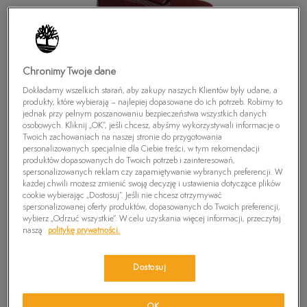
Chronimy Twoje dane
Dokładamy wszelkich starań, aby zakupy naszych Klientów były udane, a
produkty, które wybierają – najlepiej dopasowane do ich potrzeb. Robimy to
jednak przy pełnym poszanowaniu bezpieczeństwa wszystkich danych
osobowych. Kliknij „OK”, jeśli chcesz, abyśmy wykorzystywali informacje o
Twoich zachowaniach na naszej stronie do przygotowania
personalizowanych specjalnie dla Ciebie treści, w tym rekomendacji
produktów dopasowanych do Twoich potrzeb i zainteresowań,
spersonalizowanych reklam czy zapamiętywanie wybranych preferencji. W
każdej chwili możesz zmienić swoją decyzję i ustawienia dotyczące plików
cookie wybierając „Dostosuj”. Jeśli nie chcesz otrzymywać
spersonalizowanej oferty produktów, dopasowanych do Twoich preferencji,
TIMBERLAND SLIM CUPSOLE FTK
wybierz „Odrzuć wszystkie”. W celu uzyskania więcej informacji, przeczytaj
naszą
politykę prywatności.
0
zł
Dostosuj
PRODUKT NIEDOSTĘPNY
Wybierz swój rozmiar, a gdy będzie dostępny, otrzymasz od nas