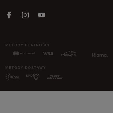
METODY PŁATNOŚCI
METODY DOSTAWY