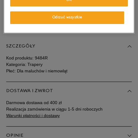
OK
wiadomość e-mail.
Wybierz rozmiar
Odrzuć wszystkie
Sprawdź dostępność w salonach
Rozmiary EU
Rozmiary US
SZCZEGÓŁY
23
14 cm
Powiadom o dostępności
Kod produktu:
9484R
23,5
14 cm
Powiadom o dostępności
Kategoria: Trapery
Płeć: Dla maluchów i niemowląt
24
14,5 cm
Powiadom o dostępności
DOSTAWA I ZWROT
25,5
15,5 cm
Powiadom o dostępności
Darmowa dostawa od 400 zł
Realizacja zamówienia w ciągu 1-5 dni roboczych
28
17 cm
Powiadom o dostępności
Warunki płatności i dostawy
29
18 cm
Powiadom o dostępności
OPINIE