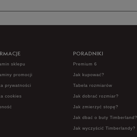
Produkt 
RMACJE
PORADNIKI
amin sklepu
Premium 6
aminy promocji
Jak kupować?
ka prywatności
Tabela rozmiarów
ka cookies
Jak dobrać rozmiar?
pność
Jak zmierzyć stopę?
Jak dbać o buty Timberland
Jak wyczyścić Timberlandy?