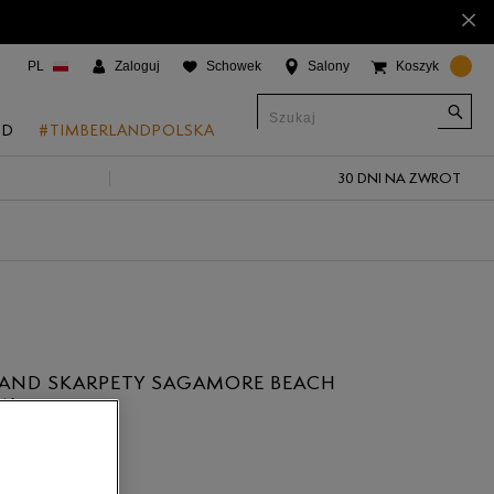
×
PL
Zaloguj
Schowek
Salony
Koszyk
ND
#TIMBERLANDPOLSKA
30 DNI NA ZWROT
CJE
onic Boat Shoes
um 6"
a
 Grove
LAND SKARPETY SAGAMORE BEACH
 Access
OW
 Trail
 Park