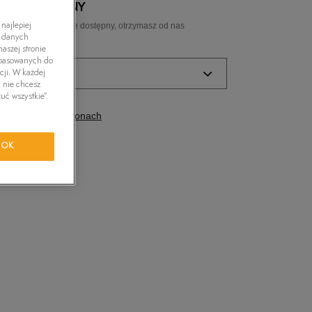
 NIEDOSTĘPNY
tride Motion
ozmiar, a gdy będzie dostępny, otrzymasz od nas
najlepiej
ail.
h danych
aszej stronie
orkwear
dopasowanych do
ozmiar
cji. W każdej
i nie chcesz
uć wszystkie”.
zmiary EU
Rozmiary US
dostępność w salonach
Powiadom o dostępności
OK
Powiadom o dostępności