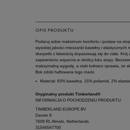
OPIS PRODUKTU
Podaruj sobie maksimum komfortu i postaw na sto
wysokiej jakości mieszanki bawełny i elastycznych 
skarpetki z łatwością dopasowują się do ciała. Krój
zapewnieniu wsparcia w okolicy łuku stopy. Bezsz
maksymalną wygodę, a niski kołnierz sprawia, że s
Bok zdobi haftowane logo marki.
Materiał: 83% bawełna, 15% poliamid, 2% elasta
Oryginalny produkt Timberland®
INFORMACJA O POCHODZENIU PRODUKTU:
TIMBERLAND EUROPE BV
Darwin 8
7609 RL Almelo, Netherlands
31546547700