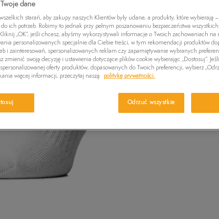
 Twoje dane
PRODUKT
Czapki zimowe
Swetry
Euro Sprint
Laurel Court
Greens
Wybierz swój r
zelkich starań, aby zakupy naszych Klientów były udane, a produkty, które wybierają – 
Kurtki zimowe
Killington Trekker
Stone Street
Britton
wiadomość e-m
do ich potrzeb. Robimy to jednak przy pełnym poszanowaniu bezpieczeństwa wszystkic
liknij „OK”, jeśli chcesz, abyśmy wykorzystywali informacje o Twoich zachowaniach na n
Pro W
wania personalizowanych specjalnie dla Ciebie treści, w tym rekomendacji produktów 
Wybierz r
zeb i zainteresowań, spersonalizowanych reklam czy zapamiętywanie wybranych preferen
z zmienić swoją decyzję i ustawienia dotyczące plików cookie wybierając „Dostosuj”. Jeśl
personalizowanej oferty produktów, dopasowanych do Twoich preferencji, wybierz „Odrz
Ro
ania więcej informacji, przeczytaj naszą
politykę prywatności.
Sprawdź 
38-42
tosuj
Odrzuć wszystkie
42-46