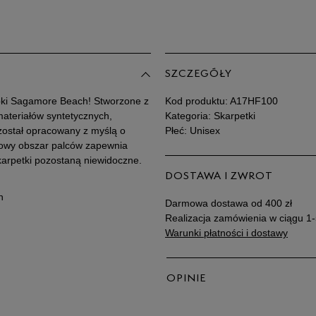
SZCZEGÓŁY
pki Sagamore Beach! Stworzone z
Kod produktu:
A17HF100
materiałów syntetycznych,
Kategoria: Skarpetki
 został opracowany z myślą o
Płeć: Unisex
wowy obszar palców zapewnia
karpetki pozostaną niewidoczne.
DOSTAWA I ZWROT
n
Darmowa dostawa od 400 zł
Realizacja zamówienia w ciągu 1-
Warunki płatności i dostawy
OPINIE