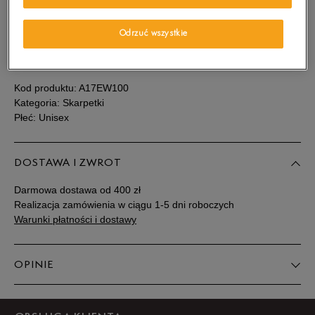
Sprawdź dostępność w salonach
Rozmiary EU
Rozmiary US
Odrzuć wszystkie
SZCZEGÓŁY
38-42
Powiadom o dostępności
Kod produktu:
A17EW100
42-46
Powiadom o dostępności
Kategoria: Skarpetki
Płeć: Unisex
DOSTAWA I ZWROT
Darmowa dostawa od 400 zł
Realizacja zamówienia w ciągu 1-5 dni roboczych
Warunki płatności i dostawy
OPINIE
Produkt nie posiada recenzji