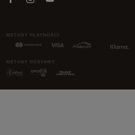
METODY PŁATNOŚCI
METODY DOSTAWY