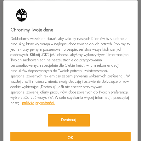
Chronimy Twoje dane
Dokładamy wszelkich starań, aby zakupy naszych Klientów były udane, a
produkty, które wybierają – najlepiej dopasowane do ich potrzeb. Robimy to
jednak przy pełnym poszanowaniu bezpieczeństwa wszystkich danych
osobowych. Kliknij „OK”, jeśli chcesz, abyśmy wykorzystywali informacje o
Twoich zachowaniach na naszej stronie do przygotowania
personalizowanych specjalnie dla Ciebie treści, w tym rekomendacji
produktów dopasowanych do Twoich potrzeb i zainteresowań,
TIMBERLAND SKARPETY SAGAMORE BEACH
spersonalizowanych reklam czy zapamiętywanie wybranych preferencji. W
INVISIBLE SOCK
każdej chwili możesz zmienić swoją decyzję i ustawienia dotyczące plików
cookie wybierając „Dostosuj”. Jeśli nie chcesz otrzymywać
49,99
zł
spersonalizowanej oferty produktów, dopasowanych do Twoich preferencji,
wybierz „Odrzuć wszystkie”. W celu uzyskania więcej informacji, przeczytaj
naszą
politykę prywatności.
PRODUKT NIEDOSTĘPNY
Wybierz swój rozmiar, a gdy będzie dostępny, otrzymasz od nas
Dostosuj
wiadomość e-mail.
Wybierz rozmiar
OK