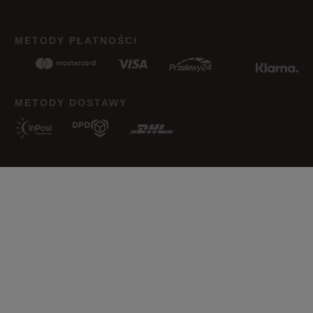
METODY PŁATNOŚCI
METODY DOSTAWY