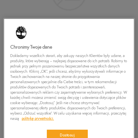
Chronimy Twoje dane
Dokładamy wszelkich starań, aby zakupy naszych Klientów były udane, a
produkty, które wybierają – najlepiej dopasowane do ich potrzeb. Robimy to
jednak przy pełnym poszanowaniu bezpieczeństwa wszystkich danych
TIMBERLAND SKARPETY PATTERNED
osobowych. Kliknij „OK”, jeśli chcesz, abyśmy wykorzystywali informacje o
Twoich zachowaniach na naszej stronie do przygotowania
79,99
zł
personalizowanych specjalnie dla Ciebie treści, w tym rekomendacji
produktów dopasowanych do Twoich potrzeb i zainteresowań,
spersonalizowanych reklam czy zapamiętywanie wybranych preferencji. W
każdej chwili możesz zmienić swoją decyzję i ustawienia dotyczące plików
PRODUKT NIEDOSTĘPNY
cookie wybierając „Dostosuj”. Jeśli nie chcesz otrzymywać
Wybierz swój rozmiar, a gdy będzie dostępny, otrzymasz od nas
spersonalizowanej oferty produktów, dopasowanych do Twoich preferencji,
wiadomość e-mail.
wybierz „Odrzuć wszystkie”. W celu uzyskania więcej informacji, przeczytaj
naszą
politykę prywatności.
Wybierz rozmiar
Dostosuj