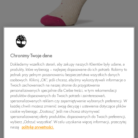
Chronimy Twoje dane
Dokładamy wszelkich starań, aby zakupy naszych Klientów były udane, a
produkty, które wybierają – najlepiej dopasowane do ich potrzeb. Robimy to
jednak przy pełnym poszanowaniu bezpieczeństwa wszystkich danych
osobowych. Kliknij „OK”, jeśli chcesz, abyśmy wykorzystywali informacje o
Twoich zachowaniach na naszej stronie do przygotowania
personalizowanych specjalnie dla Ciebie treści, w tym rekomendacji
TIMBERLAND SKARPETY ORCHARD BEACH
produktów dopasowanych do Twoich potrzeb i zainteresowań,
spersonalizowanych reklam czy zapamiętywanie wybranych preferencji. W
RUFFLE SOCK
każdej chwili możesz zmienić swoją decyzję i ustawienia dotyczące plików
39,99
zł
cookie wybierając „Dostosuj”. Jeśli nie chcesz otrzymywać
spersonalizowanej oferty produktów, dopasowanych do Twoich preferencji,
wybierz „Odrzuć wszystkie”. W celu uzyskania więcej informacji, przeczytaj
naszą
politykę prywatności.
PRODUKT NIEDOSTĘPNY