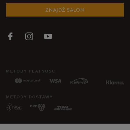
ZNAJDŹ SALON
METODY PŁATNOŚCI
METODY DOSTAWY