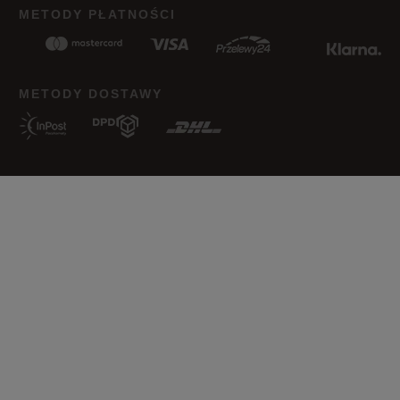
METODY PŁATNOŚCI
METODY DOSTAWY