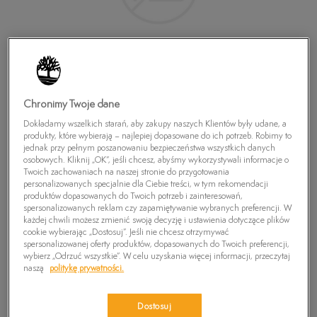
Chronimy Twoje dane
Dokładamy wszelkich starań, aby zakupy naszych Klientów były udane, a
produkty, które wybierają – najlepiej dopasowane do ich potrzeb. Robimy to
jednak przy pełnym poszanowaniu bezpieczeństwa wszystkich danych
osobowych. Kliknij „OK”, jeśli chcesz, abyśmy wykorzystywali informacje o
TIMBERLAND SKARPETY CREW
Twoich zachowaniach na naszej stronie do przygotowania
59,99
zł
personalizowanych specjalnie dla Ciebie treści, w tym rekomendacji
produktów dopasowanych do Twoich potrzeb i zainteresowań,
spersonalizowanych reklam czy zapamiętywanie wybranych preferencji. W
każdej chwili możesz zmienić swoją decyzję i ustawienia dotyczące plików
PRODUKT NIEDOSTĘPNY
cookie wybierając „Dostosuj”. Jeśli nie chcesz otrzymywać
spersonalizowanej oferty produktów, dopasowanych do Twoich preferencji,
Wybierz swój rozmiar, a gdy będzie dostępny, otrzymasz od nas
wybierz „Odrzuć wszystkie”. W celu uzyskania więcej informacji, przeczytaj
wiadomość e-mail.
naszą
politykę prywatności.
Wybierz rozmiar
Dostosuj