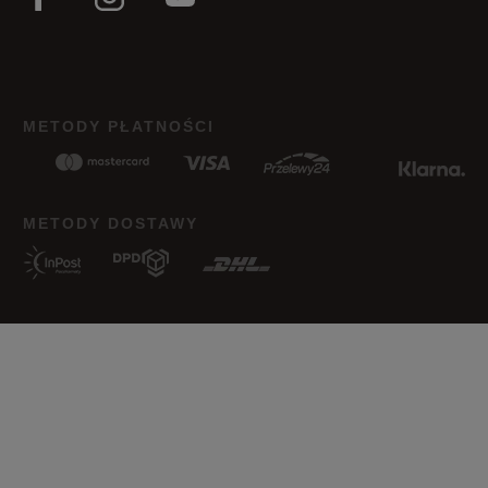
METODY PŁATNOŚCI
METODY DOSTAWY