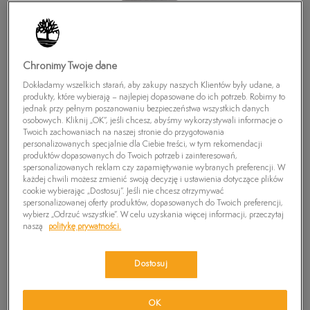
Chronimy Twoje dane
Dokładamy wszelkich starań, aby zakupy naszych Klientów były udane, a
produkty, które wybierają – najlepiej dopasowane do ich potrzeb. Robimy to
jednak przy pełnym poszanowaniu bezpieczeństwa wszystkich danych
osobowych. Kliknij „OK”, jeśli chcesz, abyśmy wykorzystywali informacje o
Twoich zachowaniach na naszej stronie do przygotowania
personalizowanych specjalnie dla Ciebie treści, w tym rekomendacji
produktów dopasowanych do Twoich potrzeb i zainteresowań,
TIMBERLAND SKARPETKI 3PP SAGAMORE BCH
spersonalizowanych reklam czy zapamiętywanie wybranych preferencji. W
NO SHOW
każdej chwili możesz zmienić swoją decyzję i ustawienia dotyczące plików
cookie wybierając „Dostosuj”. Jeśli nie chcesz otrzymywać
59,99
zł
spersonalizowanej oferty produktów, dopasowanych do Twoich preferencji,
wybierz „Odrzuć wszystkie”. W celu uzyskania więcej informacji, przeczytaj
naszą
politykę prywatności.
PRODUKT NIEDOSTĘPNY
Wybierz swój rozmiar, a gdy będzie dostępny, otrzymasz od nas
Dostosuj
wiadomość e-mail.
Wybierz rozmiar
OK