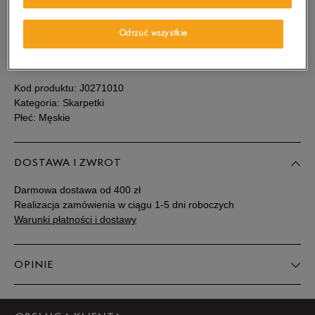
Sprawdź dostępność w salonach
Rozmiary EU
Rozmiary US
Odrzuć wszystkie
SZCZEGÓŁY
39-43
Powiadom o dostępności
Kod produktu:
J0271010
42-46
Powiadom o dostępności
Kategoria: Skarpetki
Płeć: Męskie
DOSTAWA I ZWROT
Darmowa dostawa od 400 zł
Realizacja zamówienia w ciągu 1-5 dni roboczych
Warunki płatności i dostawy
OPINIE
Produkt nie posiada recenzji