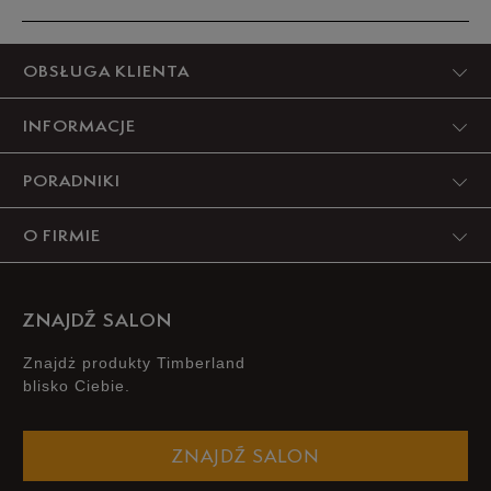
39
25 cm
Powiadom o dostępności
Produkt nie posiada recenzji
OBSŁUGA KLIENTA
39,5
25,5 cm
Powiadom o dostępności
INFORMACJE
40
26 cm
Powiadom o dostępności
PORADNIKI
41
26,5 cm
Powiadom o dostępności
O FIRMIE
Podane w centymetrach wymiary dotyczą długości stopy.
Zobacz jak zmierzyć stopę?
ZNAJDŹ SALON
Znajdż produkty Timberland
blisko Ciebie.
ZNAJDŹ SALON