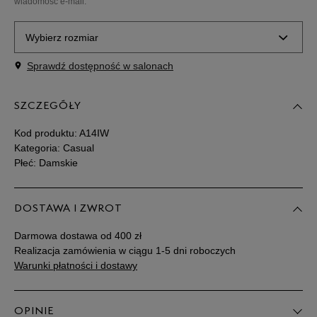
wiadomość e-mail.
Wybierz rozmiar
Sprawdź dostępność w salonach
Rozmiary EU
Rozmiary US
SZCZEGÓŁY
35,5
22 cm
Powiadom o dostępności
Kod produktu:
A14IW
36
22,5 cm
Powiadom o dostępności
Kategoria: Casual
Płeć: Damskie
37
23 cm
Powiadom o dostępności
DOSTAWA I ZWROT
37,5
23,5 cm
Powiadom o dostępności
Darmowa dostawa od 400 zł
Realizacja zamówienia w ciągu 1-5 dni roboczych
38
24 cm
Powiadom o dostępności
Warunki płatności i dostawy
38,5
24,5 cm
Powiadom o dostępności
OPINIE