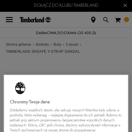
×
DOŁĄCZ DO KLUBU TIMBERLAND
DARMOWA DOSTAWA OD 400 ZŁ
Strona główna
›
Kobiety
›
Buty
›
Casual
›
TIMBERLAND SHEAFE Y-STRAP SANDAL
Chronimy Twoje dane
Dokładamy wszelkich starań, aby zakupy naszych Klientów były udane, a
produkty, które wybierają – najlepiej dopasowane do ich potrzeb. Robimy to
jednak przy pełnym poszanowaniu bezpieczeństwa wszystkich danych
osobowych. Kliknij „OK”, jeśli chcesz, abyśmy wykorzystywali informacje o
Twoich zachowaniach na naszej stronie do przygotowania