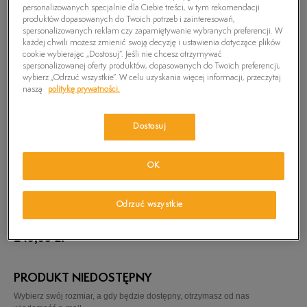
personalizowanych specjalnie dla Ciebie treści, w tym rekomendacji
produktów dopasowanych do Twoich potrzeb i zainteresowań,
spersonalizowanych reklam czy zapamiętywanie wybranych preferencji. W
każdej chwili możesz zmienić swoją decyzję i ustawienia dotyczące plików
cookie wybierając „Dostosuj”. Jeśli nie chcesz otrzymywać
spersonalizowanej oferty produktów, dopasowanych do Twoich preferencji,
wybierz „Odrzuć wszystkie”. W celu uzyskania więcej informacji, przeczytaj
naszą
politykę prywatności.
Dostosuj
OK
Odrzuć wszystkie
TIMBERLAND SHEAFE Y-STRAP SANDAL
149,99
zł
PRODUKT NIEDOSTĘPNY
Wybierz swój rozmiar, a gdy będzie dostępny, otrzymasz od nas