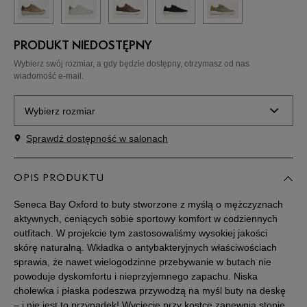
PRODUKT NIEDOSTĘPNY
Wybierz swój rozmiar, a gdy będzie dostępny, otrzymasz od nas
wiadomość e-mail.
Wybierz rozmiar
Sprawdź dostępność w salonach
Rozmiary EU
Rozmiary US
40
25 cm
OPIS PRODUKTU
Powiadom o dostępności
Seneca Bay Oxford to buty stworzone z myślą o mężczyznach
41
25,5 cm
Powiadom o dostępności
aktywnych, ceniących sobie sportowy komfort w codziennych
outfitach. W projekcie tym zastosowaliśmy wysokiej jakości
skórę naturalną. Wkładka o antybakteryjnych właściwościach
41,5
26 cm
Powiadom o dostępności
sprawia, że nawet wielogodzinne przebywanie w butach nie
powoduje dyskomfortu i nieprzyjemnego zapachu. Niska
cholewka i płaska podeszwa przywodzą na myśl buty na deskę
42
26,5 cm
Powiadom o dostępności
– i nie jest to przypadek! Wycięcie przy kostce zapewnia stopie