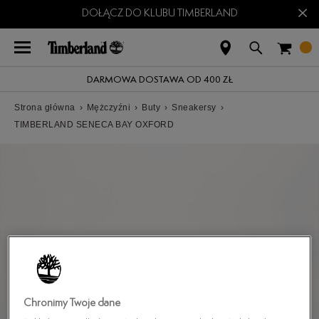
×
DOŁĄCZ DO KLUBU TIMBERLAND
DARMOWA DOSTAWA OD 400 ZŁ
Strona główna
›
Mężczyźni
›
Buty
›
Sneakersy
›
TIMBERLAND SENECA BAY OXFORD
Chronimy Twoje dane