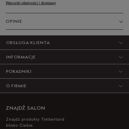
Warunki płatności i dostawy
Podane w centymetrach wymiary dotyczą długości stopy.
Zobacz jak zmierzyć stopę?
OPINIE
5
OBSŁUGA KLIENTA
93%
INFORMACJE
4
4%
PORADNIKI
3
1%
O FIRMIE
2
1%
1
1%
ZNAJDŹ SALON
Znajdż produkty Timberland
blisko Ciebie.