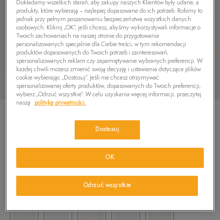
Dokładamy wszelkich starań, aby zakupy naszych Klientów były udane, a
produkty, które wybierają – najlepiej dopasowane do ich potrzeb. Robimy to
jednak przy pełnym poszanowaniu bezpieczeństwa wszystkich danych
osobowych. Kliknij „OK”, jeśli chcesz, abyśmy wykorzystywali informacje o
Twoich zachowaniach na naszej stronie do przygotowania
personalizowanych specjalnie dla Ciebie treści, w tym rekomendacji
produktów dopasowanych do Twoich potrzeb i zainteresowań,
spersonalizowanych reklam czy zapamiętywanie wybranych preferencji. W
każdej chwili możesz zmienić swoją decyzję i ustawienia dotyczące plików
cookie wybierając „Dostosuj”. Jeśli nie chcesz otrzymywać
spersonalizowanej oferty produktów, dopasowanych do Twoich preferencji,
wybierz „Odrzuć wszystkie”. W celu uzyskania więcej informacji, przeczytaj
naszą
politykę prywatności.
Dostosuj
TIMBERLAND SENECA BAY OXFORD
OK
4.9
(
122
)
429,99
zł
Odrzuć wszystkie