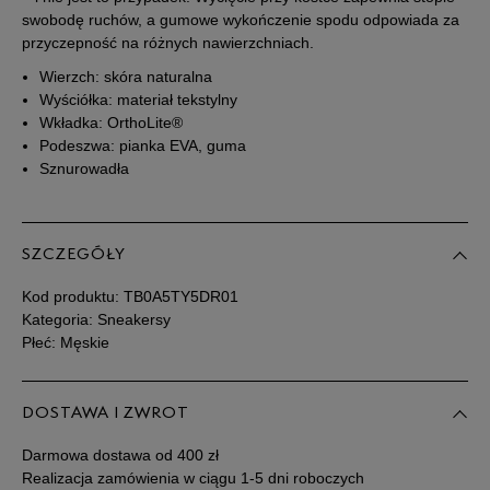
swobodę ruchów, a gumowe wykończenie spodu odpowiada za
43
27 cm
Powiadom o dostępności
przyczepność na różnych nawierzchniach.
Wierzch: skóra naturalna
43,5
27,5 cm
Powiadom o dostępności
Wyściółka: materiał tekstylny
Wkładka: OrthoLite®
Podeszwa: pianka EVA, guma
44
28 cm
Powiadom o dostępności
Sznurowadła
44,5
28,5 cm
Powiadom o dostępności
SZCZEGÓŁY
45
29 cm
Powiadom o dostępności
Kod produktu:
TB0A5TY5DR01
Kategoria: Sneakersy
45,5
29,5 cm
Powiadom o dostępności
Płeć: Męskie
46
30 cm
Powiadom o dostępności
DOSTAWA I ZWROT
Darmowa dostawa od 400 zł
47,5
31 cm
Powiadom o dostępności
Realizacja zamówienia w ciągu 1-5 dni roboczych