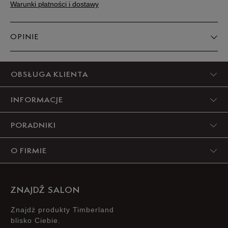
Warunki płatności i dostawy
Podane w centymetrach wymiary dotyczą długości stopy.
Zobacz jak zmierzyć stopę?
OPINIE
5
OBSŁUGA KLIENTA
100%
INFORMACJE
4
0%
PORADNIKI
3
0%
O FIRMIE
2
0%
1
0%
ZNAJDŹ SALON
Znajdż produkty Timberland
blisko Ciebie.