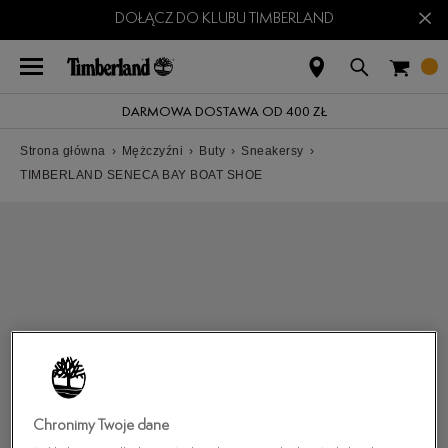
×
DOŁĄCZ DO KLUBU TIMBERLAND
DARMOWA DOSTAWA OD 400 ZŁ
Strona główna
›
Mężczyźni
›
Buty
›
Sneakersy
›
TIMBERLAND SENECA BAY BOAT SHOE
Chronimy Twoje dane