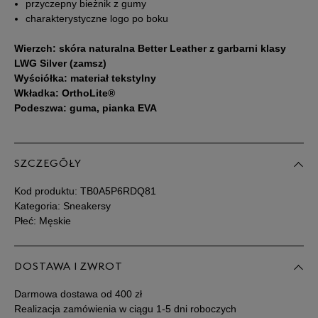
43,5
27,5 cm
Powiadom o dostępności
przyczepny bieżnik z gumy
charakterystyczne logo po boku
44
28 cm
Powiadom o dostępności
Wierzch: skóra naturalna Better Leather z garbarni klasy
LWG Silver (zamsz)
Wyściółka: materiał tekstylny
44,5
28,5 cm
Powiadom o dostępności
Wkładka: OrthoLite®
Podeszwa: guma, pianka EVA
45
29 cm
Powiadom o dostępności
45,5
29,5 cm
Powiadom o dostępności
SZCZEGÓŁY
Kod produktu:
TB0A5P6RDQ81
46
30 cm
Powiadom o dostępności
Kategoria: Sneakersy
Płeć: Męskie
47,5
31 cm
Powiadom o dostępności
DOSTAWA I ZWROT
49
32 cm
Powiadom o dostępności
Darmowa dostawa od 400 zł
Realizacja zamówienia w ciągu 1-5 dni roboczych
50
33 cm
Powiadom o dostępności