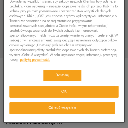
Dokładamy wszelkich starań, aby zakupy naszych Klientów były udane, a
produkty, które wybierają – najlepiej dopasowane do ich potrzeb. Robimy to
jednak przy pełnym poszanowaniu bezpieczeństwa wszystkich danych
osobowych. Kliknij „OK”, jeśli chcesz, abyśmy wykorzystywali informacje o
Twoich zachowaniach na naszej stronie do przygotowania
personalizowanych specjalnie dla Ciebie treści, w tym rekomendacji
produktów dopasowanych do Twoich potrzeb i zainteresowań,
spersonalizowanych reklam czy zapamiętywanie wybranych preferencji. W
każdej chwili możesz zmienić swoją decyzję i ustawienia dotyczące plików
cookie wybierając „Dostosuj”. Jeśli nie chcesz otrzymywać
spersonalizowanej oferty produktów, dopasowanych do Twoich preferencji,
wybierz „Odrzuć wszystkie”. W celu uzyskania więcej informacji, przeczytaj
naszą
politykę prywatności.
Dostosuj
TIMBERLAND SENECA BAY BOAT SHOE
OK
5.0
(
3
)
389,99
zł
Odrzuć wszystkie
PRODUKT NIEDOSTĘPNY