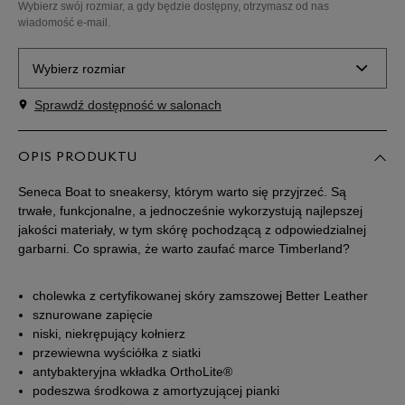
Wybierz swój rozmiar, a gdy będzie dostępny, otrzymasz od nas
wiadomość e-mail.
Wybierz rozmiar
Sprawdź dostępność w salonach
Rozmiary EU
Rozmiary US
40
25 cm
OPIS PRODUKTU
Powiadom o dostępności
Seneca Boat to sneakersy, którym warto się przyjrzeć. Są
41
25,5 cm
Powiadom o dostępności
trwałe, funkcjonalne, a jednocześnie wykorzystują najlepszej
jakości materiały, w tym skórę pochodzącą z odpowiedzialnej
garbarni. Co sprawia, że warto zaufać marce Timberland?
41,5
26 cm
Powiadom o dostępności
cholewka z certyfikowanej skóry zamszowej Better Leather
42
26,5 cm
Powiadom o dostępności
sznurowane zapięcie
niski, niekrępujący kołnierz
przewiewna wyściółka z siatki
43
27 cm
Powiadom o dostępności
antybakteryjna wkładka OrthoLite®
podeszwa środkowa z amortyzującej pianki