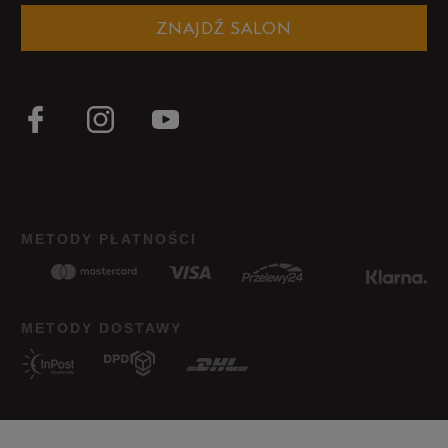
Liczba głosów: 4
ZNAJDŹ SALON
Zaniżony
Zgodny
Zawyżony
Szerokość
Liczba głosów: 4
Wąski
Standardowy
Szeroki
Jak zbieramy opinie?
METODY PŁATNOŚCI
Opinie klientów
Wyczyść
Szukaj
METODY DOSTAWY