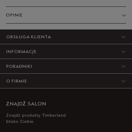
OPINIE
5
OBSŁUGA KLIENTA
91%
INFORMACJE
4
0%
PORADNIKI
3
0%
O FIRMIE
2
9%
1
0%
ZNAJDŹ SALON
Znajdż produkty Timberland
blisko Ciebie.
Zgodność z rozmiarem