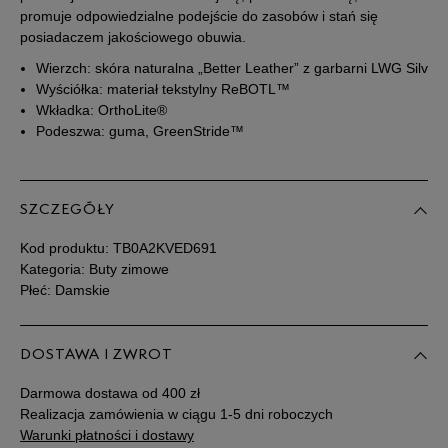
39
25 cm
Powiadom o dostępności
promuje odpowiedzialne podejście do zasobów i stań się
posiadaczem jakościowego obuwia.
39,5
25,5 cm
Powiadom o dostępności
Wierzch: skóra naturalna „Better Leather” z garbarni LWG Silver
Wyściółka: materiał tekstylny ReBOTL™
Wkładka: OrthoLite®
40
26 cm
Powiadom o dostępności
Podeszwa: guma, GreenStride™
41
26,5 cm
Powiadom o dostępności
SZCZEGÓŁY
41,5
27 cm
Powiadom o dostępności
Kod produktu:
TB0A2KVED691
Kategoria: Buty zimowe
Podane w centymetrach wymiary dotyczą długości stopy.
Płeć: Damskie
Zobacz jak zmierzyć stopę?
DOSTAWA I ZWROT
Darmowa dostawa od 400 zł
Realizacja zamówienia w ciągu 1-5 dni roboczych
Warunki płatności i dostawy