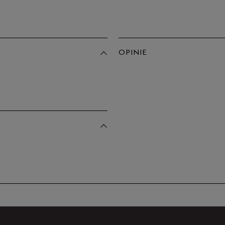
Po
Zo
44,5
45
OPINIE
45,5
Produkt 
46