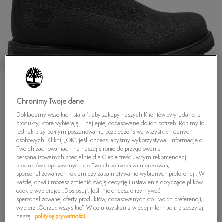
Chronimy Twoje dane
Dokładamy wszelkich starań, aby zakupy naszych Klientów były udane, a
produkty, które wybierają – najlepiej dopasowane do ich potrzeb. Robimy to
jednak przy pełnym poszanowaniu bezpieczeństwa wszystkich danych
osobowych. Kliknij „OK”, jeśli chcesz, abyśmy wykorzystywali informacje o
Twoich zachowaniach na naszej stronie do przygotowania
TIMBERLAND PREMIUM 6 INCH BOOT - W
personalizowanych specjalnie dla Ciebie treści, w tym rekomendacji
HELCOR
produktów dopasowanych do Twoich potrzeb i zainteresowań,
spersonalizowanych reklam czy zapamiętywanie wybranych preferencji. W
589,99
zł
każdej chwili możesz zmienić swoją decyzję i ustawienia dotyczące plików
cookie wybierając „Dostosuj”. Jeśli nie chcesz otrzymywać
spersonalizowanej oferty produktów, dopasowanych do Twoich preferencji,
wybierz „Odrzuć wszystkie”. W celu uzyskania więcej informacji, przeczytaj
PRODUKT NIEDOSTĘPNY
naszą
politykę prywatności.