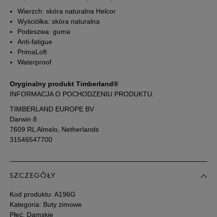
Wierzch: skóra naturalna Helcor
Wyściółka: skóra naturalna
39,5
25,5 cm
Powiadom o dostępności
Podeszwa: guma
Anti-fatigue
PrimaLoft
40
26 cm
Powiadom o dostępności
Waterproof
41
26,5 cm
Powiadom o dostępności
Oryginalny produkt Timberland®
INFORMACJA O POCHODZENIU PRODUKTU:
41,5
27 cm
Powiadom o dostępności
TIMBERLAND EUROPE BV
Darwin 8
7609 RL Almelo, Netherlands
Podane w centymetrach wymiary dotyczą długości stopy.
31546547700
Zobacz jak zmierzyć stopę?
SZCZEGÓŁY
Kod produktu:
A196G
Kategoria: Buty zimowe
Płeć: Damskie