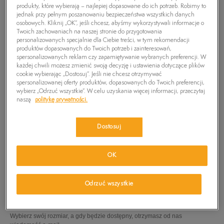
produkty, które wybierają – najlepiej dopasowane do ich potrzeb. Robimy to
jednak przy pełnym poszanowaniu bezpieczeństwa wszystkich danych
osobowych. Kliknij „OK”, jeśli chcesz, abyśmy wykorzystywali informacje o
Twoich zachowaniach na naszej stronie do przygotowania
personalizowanych specjalnie dla Ciebie treści, w tym rekomendacji
produktów dopasowanych do Twoich potrzeb i zainteresowań,
spersonalizowanych reklam czy zapamiętywanie wybranych preferencji. W
każdej chwili możesz zmienić swoją decyzję i ustawienia dotyczące plików
cookie wybierając „Dostosuj”. Jeśli nie chcesz otrzymywać
spersonalizowanej oferty produktów, dopasowanych do Twoich preferencji,
wybierz „Odrzuć wszystkie”. W celu uzyskania więcej informacji, przeczytaj
naszą
politykę prywatności.
Dostosuj
OK
TIMBERLAND PREMIUM 6 INCH BOOT
579,99
zł
Odrzuć wszystkie
PRODUKT NIEDOSTĘPNY
Wybierz swój rozmiar, a gdy będzie dostępny, otrzymasz od nas