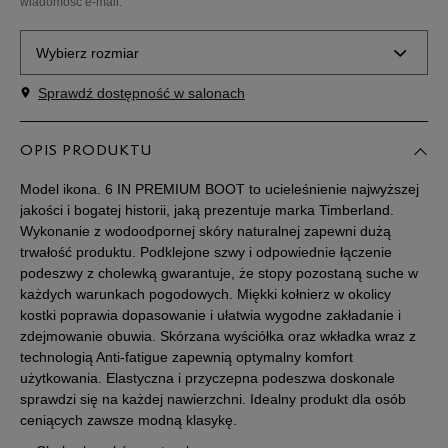
wiadomość e-mail.
Wybierz rozmiar
Sprawdź dostępność w salonach
Rozmiary EU
Rozmiary US
41
25,5 cm
OPIS PRODUKTU
Powiadom o dostępności
Model ikona. 6 IN PREMIUM BOOT to ucieleśnienie najwyższej
41,5
26 cm
Powiadom o dostępności
jakości i bogatej historii, jaką prezentuje marka Timberland.
Wykonanie z wodoodpornej skóry naturalnej zapewni dużą
trwałość produktu. Podklejone szwy i odpowiednie łączenie
42
26,5 cm
Powiadom o dostępności
podeszwy z cholewką gwarantuje, że stopy pozostaną suche w
każdych warunkach pogodowych. Miękki kołnierz w okolicy
kostki poprawia dopasowanie i ułatwia wygodne zakładanie i
43
27 cm
Powiadom o dostępności
zdejmowanie obuwia. Skórzana wyściółka oraz wkładka wraz z
technologią Anti-fatigue zapewnią optymalny komfort
43,5
27,5 cm
Powiadom o dostępności
użytkowania. Elastyczna i przyczepna podeszwa doskonale
sprawdzi się na każdej nawierzchni. Idealny produkt dla osób
ceniących zawsze modną klasykę.
44
28 cm
Powiadom o dostępności