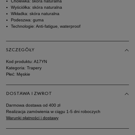
Cholewka: skóra naturalna
Wyściółka: skóra naturalna
44,5
28,5 cm
Powiadom o dostępności
Wkładka: skóra naturalna
Podeszwa: guma
Technologie: Anti-fatigue, waterproof
45
29 cm
Powiadom o dostępności
45,5
29,5 cm
Powiadom o dostępności
SZCZEGÓŁY
46
30 cm
Powiadom o dostępności
Kod produktu:
A17YN
Kategoria: Trapery
Płeć: Męskie
Podane w centymetrach wymiary dotyczą długości stopy.
Zobacz jak zmierzyć stopę?
DOSTAWA I ZWROT
Darmowa dostawa od 400 zł
Realizacja zamówienia w ciągu 1-5 dni roboczych
Warunki płatności i dostawy