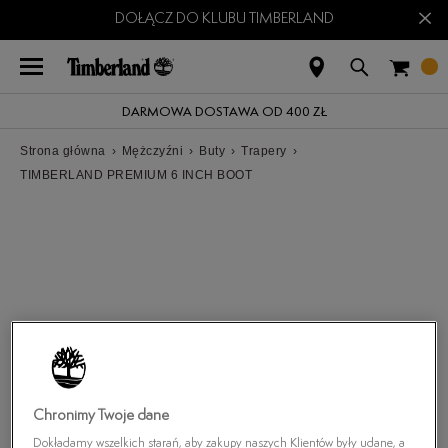
×
DOŁĄCZ DO KLUBU TIMBERLAND
DARMOWA DOSTAWA OD 400 ZŁ
Strona główna
›
Mężczyźni
›
Buty
›
Trapery
›
TIMBERLAND PREMIUM 6 INCH BOOT
Chronimy Twoje dane
Dokładamy wszelkich starań, aby zakupy naszych Klientów były udane, a