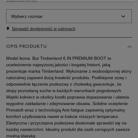
wiadomość e-mail.
Wybierz rozmiar
Sprawdź dostępność w salonach
Rozmiary EU
Rozmiary US
40
25 cm
OPIS PRODUKTU
Powiadom o dostępności
Model ikona. But Timberland 6 IN PREMIUM BOOT to
41
25,5 cm
Powiadom o dostępności
ucieleśnienie najwyższej jakości i bogatej historii, jaką
prezentuje marka Timberland. Wykonanie z wodoodpornej skóry
naturalnej zapewni dużą trwałość produktu. Podklejone szwy i
41,5
26 cm
Powiadom o dostępności
odpowiednie łączenie podeszwy z cholewką gwarantuje, że
stopy pozostaną suche w każdych warunkach pogodowych.
Miękki kołnierz w okolicy kostki poprawia dopasowanie i ułatwia
42
26,5 cm
Powiadom o dostępności
wygodne zakładanie i zdejmowanie obuwia. Solidne ocieplenie
Primaloft wraz z technologią Anti-fatigue zapewnią optymalny
43
27 cm
Powiadom o dostępności
komfort użytkowania nawet w trakcie niższych temperatur.
Elastyczna i przyczepna podeszwa doskonale sprawdzi się na
każdej nawierzchni. Idealny produkt dla osób ceniących zawsze
43,5
27,5 cm
Powiadom o dostępności
modną klasykę.