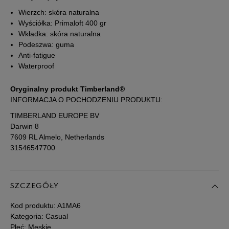
Wierzch: skóra naturalna
44
28 cm
Powiadom o dostępności
Wyściółka: Primaloft 400 gr
Wkładka: skóra naturalna
Podeszwa: guma
44,5
28,5 cm
Powiadom o dostępności
Anti-fatigue
Waterproof
45
29 cm
Powiadom o dostępności
Oryginalny produkt Timberland®
INFORMACJA O POCHODZENIU PRODUKTU:
45,5
29,5 cm
Powiadom o dostępności
TIMBERLAND EUROPE BV
Darwin 8
46
30 cm
Powiadom o dostępności
7609 RL Almelo, Netherlands
31546547700
47,5
31 cm
Powiadom o dostępności
SZCZEGÓŁY
Podane w centymetrach wymiary dotyczą długości stopy.
Zobacz jak zmierzyć stopę?
Kod produktu:
A1MA6
Kategoria: Casual
Płeć: Męskie