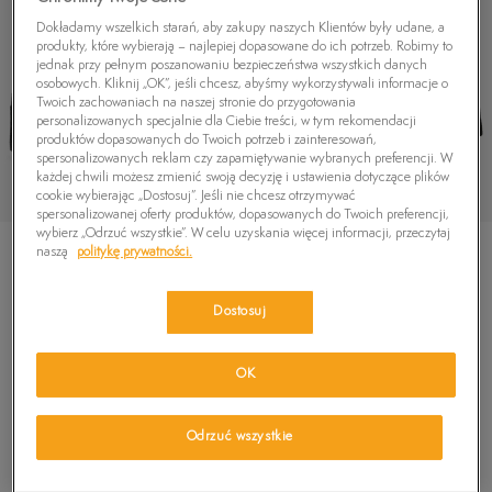
Dokładamy wszelkich starań, aby zakupy naszych Klientów były udane, a
produkty, które wybierają – najlepiej dopasowane do ich potrzeb. Robimy to
jednak przy pełnym poszanowaniu bezpieczeństwa wszystkich danych
osobowych. Kliknij „OK”, jeśli chcesz, abyśmy wykorzystywali informacje o
Twoich zachowaniach na naszej stronie do przygotowania
personalizowanych specjalnie dla Ciebie treści, w tym rekomendacji
produktów dopasowanych do Twoich potrzeb i zainteresowań,
spersonalizowanych reklam czy zapamiętywanie wybranych preferencji. W
każdej chwili możesz zmienić swoją decyzję i ustawienia dotyczące plików
cookie wybierając „Dostosuj”. Jeśli nie chcesz otrzymywać
spersonalizowanej oferty produktów, dopasowanych do Twoich preferencji,
wybierz „Odrzuć wszystkie”. W celu uzyskania więcej informacji, przeczytaj
naszą
politykę prywatności.
Dostosuj
TIMBERLAND PREMIUM 6 INCH BOOT
OK
629,99
zł
Odrzuć wszystkie
PRODUKT NIEDOSTĘPNY
Wybierz swój rozmiar, a gdy będzie dostępny, otrzymasz od nas