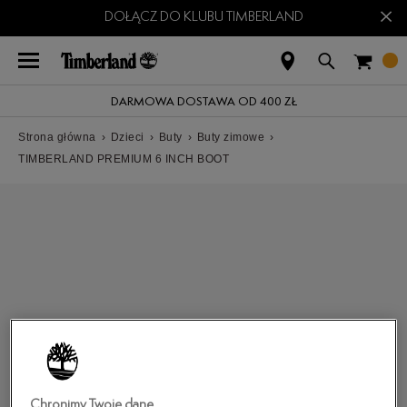
×
DOŁĄCZ DO KLUBU TIMBERLAND
DARMOWA DOSTAWA OD 400 ZŁ
Strona główna
›
Dzieci
›
Buty
›
Buty zimowe
›
TIMBERLAND PREMIUM 6 INCH BOOT
Chronimy Twoje dane