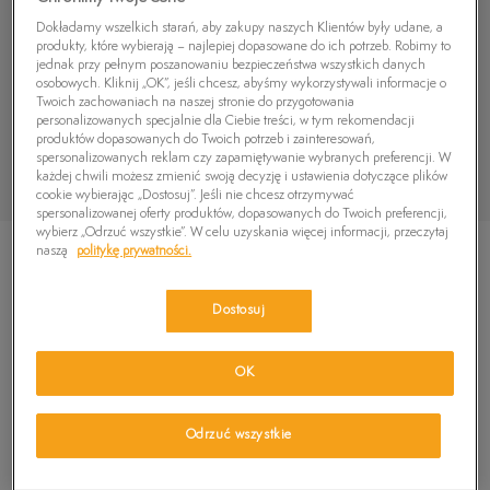
Dokładamy wszelkich starań, aby zakupy naszych Klientów były udane, a
produkty, które wybierają – najlepiej dopasowane do ich potrzeb. Robimy to
jednak przy pełnym poszanowaniu bezpieczeństwa wszystkich danych
osobowych. Kliknij „OK”, jeśli chcesz, abyśmy wykorzystywali informacje o
Twoich zachowaniach na naszej stronie do przygotowania
personalizowanych specjalnie dla Ciebie treści, w tym rekomendacji
produktów dopasowanych do Twoich potrzeb i zainteresowań,
spersonalizowanych reklam czy zapamiętywanie wybranych preferencji. W
każdej chwili możesz zmienić swoją decyzję i ustawienia dotyczące plików
cookie wybierając „Dostosuj”. Jeśli nie chcesz otrzymywać
spersonalizowanej oferty produktów, dopasowanych do Twoich preferencji,
wybierz „Odrzuć wszystkie”. W celu uzyskania więcej informacji, przeczytaj
naszą
politykę prywatności.
Dostosuj
TIMBERLAND PREMIUM 6 INCH BOOT
OK
599,99
zł
Odrzuć wszystkie
PRODUKT NIEDOSTĘPNY
Wybierz swój rozmiar, a gdy będzie dostępny, otrzymasz od nas