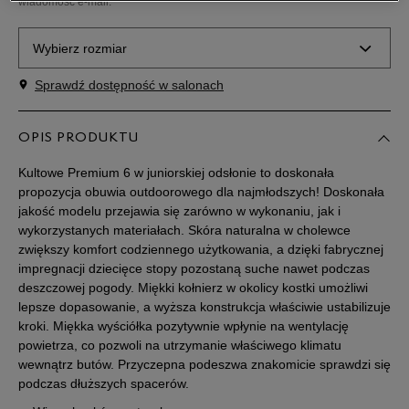
wiadomość e-mail.
Wybierz rozmiar
Sprawdź dostępność w salonach
Rozmiary EU
Rozmiary US
30,5
18,5 cm
OPIS PRODUKTU
Powiadom o dostępności
Kultowe Premium 6 w juniorskiej odsłonie to doskonała
31
19 cm
Powiadom o dostępności
propozycja obuwia outdoorowego dla najmłodszych! Doskonała
jakość modelu przejawia się zarówno w wykonaniu, jak i
wykorzystanych materiałach. Skóra naturalna w cholewce
32
19,5 cm
Powiadom o dostępności
zwiększy komfort codziennego użytkowania, a dzięki fabrycznej
impregnacji dziecięce stopy pozostaną suche nawet podczas
deszczowej pogody. Miękki kołnierz w okolicy kostki umożliwi
32,5
20 cm
Powiadom o dostępności
lepsze dopasowanie, a wyższa konstrukcja właściwie ustabilizuje
kroki. Miękka wyściółka pozytywnie wpłynie na wentylację
33
20,5 cm
Powiadom o dostępności
powietrza, co pozwoli na utrzymanie właściwego klimatu
wewnątrz butów. Przyczepna podeszwa znakomicie sprawdzi się
podczas dłuższych spacerów.
34
20,5 cm
Powiadom o dostępności