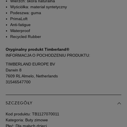
Wierzch: skóra naturalna
Wyściółka: materiał syntetyczny
34,5
21 cm
Powiadom o dostępności
Podeszwa: guma
PrimaLoft
Anti-fatigue
35
21,5 cm
Powiadom o dostępności
Waterproof
Recycled Rubber
Podane w centymetrach wymiary dotyczą długości stopy.
Zobacz jak zmierzyć stopę?
Oryginalny produkt Timberland®
INFORMACJA O POCHODZENIU PRODUKTU:
TIMBERLAND EUROPE BV
Darwin 8
7609 RL Almelo, Netherlands
31546547700
SZCZEGÓŁY
Kod produktu:
TB1127070011
Kategoria: Buty zimowe
Płeć: Dla małych dzieci