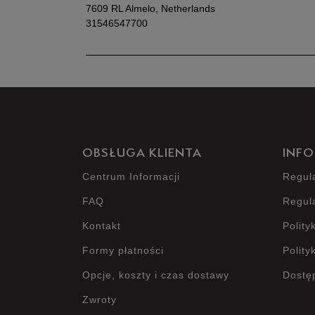
7609 RL Almelo, Netherlands
31546547700
OBSŁUGA KLIENTA
INFO
Centrum Informacji
Regul
FAQ
Regul
Kontakt
Polity
Formy płatności
Polity
Opcje, koszty i czas dostawy
Dostę
Zwroty