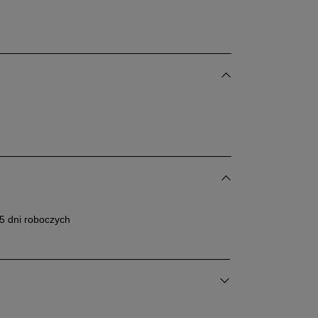
dane w centymetrach wymiary dotyczą długości stopy.
bacz jak zmierzyć stopę?
25,5 cm
Powiadom o dostępności
26 cm
Powiadom o dostępności
5 dni roboczych