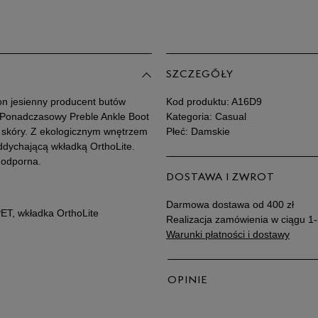
Po
Zo
39,5
40
SZCZEGÓŁY
on jesienny producent butów
Kod produktu:
A16D9
 Ponadczasowy Preble Ankle Boot
Kategoria: Casual
i skóry. Z ekologicznym wnętrzem
Płeć: Damskie
dychającą wkładką OrthoLite.
 odporna.
DOSTAWA I ZWROT
Darmowa dostawa od 400 zł
PET, wkładka OrthoLite
Realizacja zamówienia w ciągu 1-
Warunki płatności i dostawy
OPINIE