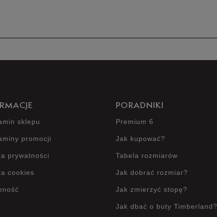
Produkt 
RMACJE
PORADNIKI
amin sklepu
Premium 6
aminy promocji
Jak kupować?
ka prywatności
Tabela rozmiarów
ka cookies
Jak dobrać rozmiar?
pność
Jak zmierzyć stopę?
Jak dbać o buty Timberland