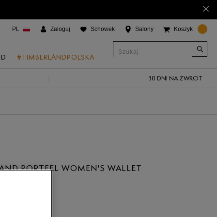
×
PL
Zaloguj
Schowek
Salony
Koszyk
ND
#TIMBERLANDPOLSKA
30 DNI NA ZWROT
CJE
onic Boat Shoes
um 6"
a
 Grove
AND PORTFEL WOMEN'S WALLET
 Access
P
 Trail
 Park