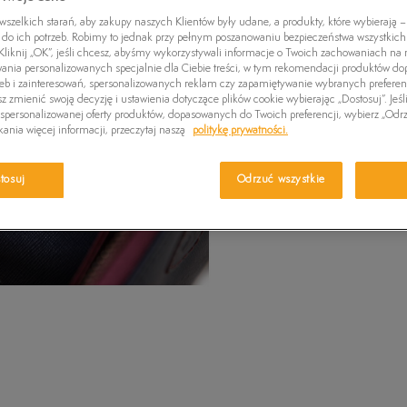
PRODUKT
Czapki zimowe
Swetry
Euro Sprint
Laurel Court
Greens
zelkich starań, aby zakupy naszych Klientów były udane, a produkty, które wybierają – 
Wybierz swój r
do ich potrzeb. Robimy to jednak przy pełnym poszanowaniu bezpieczeństwa wszystkic
Kurtki zimowe
Killington Trekker
Stone Street
Britton
wiadomość e-m
liknij „OK”, jeśli chcesz, abyśmy wykorzystywali informacje o Twoich zachowaniach na n
wania personalizowanych specjalnie dla Ciebie treści, w tym rekomendacji produktów 
Pro W
zeb i zainteresowań, spersonalizowanych reklam czy zapamiętywanie wybranych preferen
Wybierz r
z zmienić swoją decyzję i ustawienia dotyczące plików cookie wybierając „Dostosuj”. Jeśl
personalizowanej oferty produktów, dopasowanych do Twoich preferencji, wybierz „Odrz
ania więcej informacji, przeczytaj naszą
politykę prywatności.
ONE S
Sprawdź 
tosuj
Odrzuć wszystkie