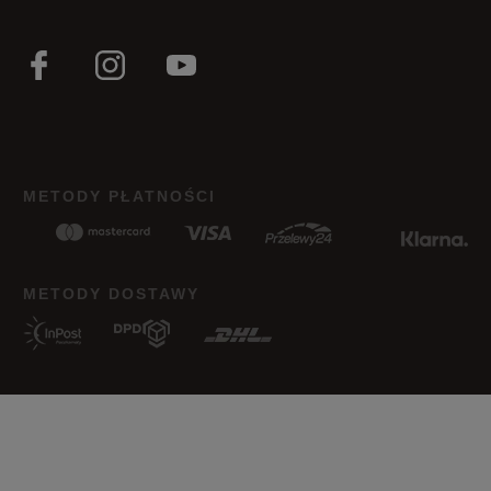
METODY PŁATNOŚCI
METODY DOSTAWY