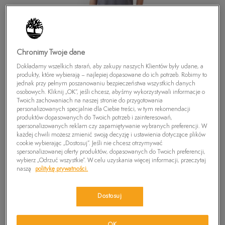
Chronimy Twoje dane
Dokładamy wszelkich starań, aby zakupy naszych Klientów były udane, a
produkty, które wybierają – najlepiej dopasowane do ich potrzeb. Robimy to
jednak przy pełnym poszanowaniu bezpieczeństwa wszystkich danych
osobowych. Kliknij „OK”, jeśli chcesz, abyśmy wykorzystywali informacje o
Twoich zachowaniach na naszej stronie do przygotowania
personalizowanych specjalnie dla Ciebie treści, w tym rekomendacji
produktów dopasowanych do Twoich potrzeb i zainteresowań,
spersonalizowanych reklam czy zapamiętywanie wybranych preferencji. W
każdej chwili możesz zmienić swoją decyzję i ustawienia dotyczące plików
cookie wybierając „Dostosuj”. Jeśli nie chcesz otrzymywać
spersonalizowanej oferty produktów, dopasowanych do Twoich preferencji,
TIMBERLAND POLO SS MILLERS RVR OXFRD
wybierz „Odrzuć wszystkie”. W celu uzyskania więcej informacji, przeczytaj
naszą
politykę prywatności.
0
zł
Dostosuj
PRODUKT NIEDOSTĘPNY
Wybierz swój rozmiar, a gdy będzie dostępny, otrzymasz od nas