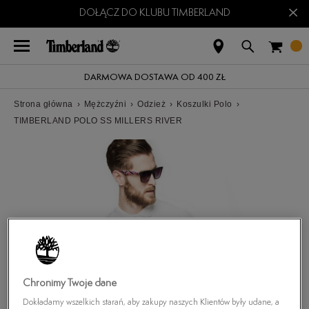
×
DOŁĄCZ DO KLUBU TIMBERLAND
DARMOWA DOSTAWA OD 400 ZŁ
Strona główna
›
Mężczyźni
›
Odzież
›
Koszulki Polo
›
TIMBERLAND POLO SS MILLERS RIVER
Chronimy Twoje dane
Dokładamy wszelkich starań, aby zakupy naszych Klientów były udane, a