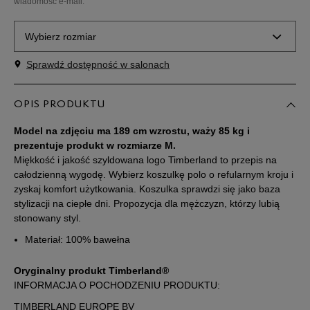
wiadomość e-mail.
Wybierz rozmiar
Sprawdź dostępność w salonach
Powiadom o
M
dostępności
OPIS PRODUKTU
Powiadom o
L
dostępności
Model na zdjęciu ma 189 cm wzrostu, waży 85 kg i
prezentuje produkt w rozmiarze M.
Miękkość i jakość szyldowana logo Timberland to przepis na
Powiadom o
XL
dostępności
całodzienną wygodę. Wybierz koszulkę polo o refularnym kroju i
zyskaj komfort użytkowania. Koszulka sprawdzi się jako baza
stylizacji na ciepłe dni. Propozycja dla mężczyzn, którzy lubią
Powiadom o
XXL
stonowany styl.
dostępności
Materiał: 100% bawełna
Powiadom o
XXXL
dostępności
Oryginalny produkt Timberland®
INFORMACJA O POCHODZENIU PRODUKTU:
TIMBERLAND EUROPE BV