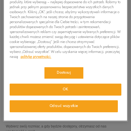
produkty, które wybierają – najlepiej dopasowane do ich potrzeb. Robimy to
jednak przy pełnym poszanowaniu bezpieczeństwa wszystkich danych
osobowych. Kliknij „OK”, jeśli chcesz, abyśmy wykorzystywali informacje o
Twoich zachowaniach na naszej stronie do przygotowania
personalizowanych specjalnie dla Ciebie treści, w tym rekomendacji
produktów dopasowanych do Twoich potrzeb i zainteresowań,
spersonalizowanych reklam czy zapamiętywanie wybranych preferencji. W
każdej chwili możesz zmienić swoją decyzję i ustawienia dotyczące plików
cookie wybierając „Dostosuj”. Jeśli nie chcesz otrzymywać
spersonalizowanej oferty produktów, dopasowanych do Twoich preferencji,
wybierz „Odrzuć wszystkie”. W celu uzyskania więcej informacji, przeczytaj
naszą
politykę prywatności.
Dostosuj
OK
TIMBERLAND POLO SS MILLERS RIVER
119,99
zł
Odrzuć wszystkie
PRODUKT NIEDOSTĘPNY
Wybierz swój rozmiar, a gdy będzie dostępny, otrzymasz od nas