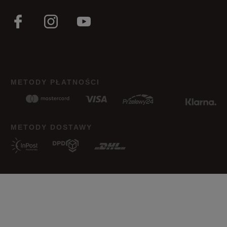
METODY PŁATNOŚCI
METODY DOSTAWY