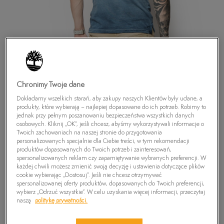
Chronimy Twoje dane
Dokładamy wszelkich starań, aby zakupy naszych Klientów były udane, a
produkty, które wybierają – najlepiej dopasowane do ich potrzeb. Robimy to
jednak przy pełnym poszanowaniu bezpieczeństwa wszystkich danych
osobowych. Kliknij „OK”, jeśli chcesz, abyśmy wykorzystywali informacje o
Twoich zachowaniach na naszej stronie do przygotowania
personalizowanych specjalnie dla Ciebie treści, w tym rekomendacji
produktów dopasowanych do Twoich potrzeb i zainteresowań,
TIMBERLAND POLO SS KENNEBEC SLTSCRB
spersonalizowanych reklam czy zapamiętywanie wybranych preferencji. W
każdej chwili możesz zmienić swoją decyzję i ustawienia dotyczące plików
99,99
zł
cookie wybierając „Dostosuj”. Jeśli nie chcesz otrzymywać
spersonalizowanej oferty produktów, dopasowanych do Twoich preferencji,
wybierz „Odrzuć wszystkie”. W celu uzyskania więcej informacji, przeczytaj
naszą
politykę prywatności.
PRODUKT NIEDOSTĘPNY
Wybierz swój rozmiar, a gdy będzie dostępny, otrzymasz od nas