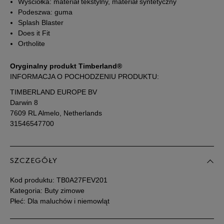
Wyściółka: materiał tekstylny, materiał syntetyczny
Podeszwa: guma
27
16,5 cm
Powiadom o dostępności
Splash Blaster
Does it Fit
Ortholite
28
17 cm
Powiadom o dostępności
Oryginalny produkt Timberland®
29
18 cm
Powiadom o dostępności
INFORMACJA O POCHODZENIU PRODUKTU:
TIMBERLAND EUROPE BV
30
18,5 cm
Powiadom o dostępności
Darwin 8
7609 RL Almelo, Netherlands
31546547700
Podane w centymetrach wymiary dotyczą długości stopy.
Zobacz jak zmierzyć stopę?
SZCZEGÓŁY
Kod produktu:
TB0A27FEV201
Kategoria: Buty zimowe
Płeć: Dla maluchów i niemowląt