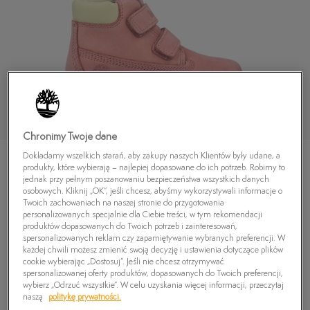
Chronimy Twoje dane
Dokładamy wszelkich starań, aby zakupy naszych Klientów były udane, a
produkty, które wybierają – najlepiej dopasowane do ich potrzeb. Robimy to
jednak przy pełnym poszanowaniu bezpieczeństwa wszystkich danych
osobowych. Kliknij „OK”, jeśli chcesz, abyśmy wykorzystywali informacje o
Twoich zachowaniach na naszej stronie do przygotowania
personalizowanych specjalnie dla Ciebie treści, w tym rekomendacji
TIMBERLAND POKEY PINE H&L
produktów dopasowanych do Twoich potrzeb i zainteresowań,
249,99
zł
spersonalizowanych reklam czy zapamiętywanie wybranych preferencji. W
każdej chwili możesz zmienić swoją decyzję i ustawienia dotyczące plików
cookie wybierając „Dostosuj”. Jeśli nie chcesz otrzymywać
spersonalizowanej oferty produktów, dopasowanych do Twoich preferencji,
PRODUKT NIEDOSTĘPNY
wybierz „Odrzuć wszystkie”. W celu uzyskania więcej informacji, przeczytaj
naszą
politykę prywatności.
Wybierz swój rozmiar, a gdy będzie dostępny, otrzymasz od nas