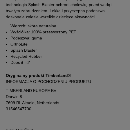
22,5
13,5 cm
Powiadom o dostępności
technologia Splash Blaster ochroni cholewkę przed wodą i
trwałym zabrudzeniem. Lekka i przyczepna podeszwa
doskonale zniesie wszelkie dziecięce aktywności.
23
14 cm
Powiadom o dostępności
Wierzch: skóra naturalna
Wyściółka: 100% przetworzony PET
23,5
14 cm
Powiadom o dostępności
Podeszwa: guma
OrthoLite
Splash Blaster
24
14,5 cm
Powiadom o dostępności
Recycled Rubber
Does it fit?
25
15 cm
Powiadom o dostępności
Oryginalny produkt Timberland®
INFORMACJA O POCHODZENIU PRODUKTU:
25,5
15,5 cm
Powiadom o dostępności
TIMBERLAND EUROPE BV
Darwin 8
26
16 cm
Powiadom o dostępności
7609 RL Almelo, Netherlands
31546547700
26,5
16 cm
Powiadom o dostępności