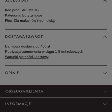
27
16,5 cm
Powiadom o dostępności
SZCZEGÓŁY
Kod produktu:
1951B
28
17 cm
Powiadom o dostępności
Kategoria: Buty zimowe
Płeć: Dla maluchów i niemowląt
28,5
17,5 cm
Powiadom o dostępności
DOSTAWA I ZWROT
29
18 cm
Powiadom o dostępności
Darmowa dostawa od 400 zł
Realizacja zamówienia w ciągu 1-5 dni roboczych
30
18,5 cm
Powiadom o dostępności
Warunki płatności i dostawy
Podane w centymetrach wymiary dotyczą długości stopy.
OPINIE
Zobacz jak zmierzyć stopę?
Produkt nie posiada recenzji
OBSŁUGA KLIENTA
INFORMACJE