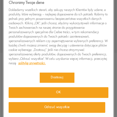
Chronimy Twoje dane
Dokładamy wszelkich starań, aby zakupy naszych Klientów były udane, a
produkty, które wybierają – najlepiej dopasowane do ich potrzeb. Robimy to
jednak przy pełnym poszanowaniu bezpieczeństwa wszystkich danych
osobowych. Kliknij „OK”, jeśli chcesz, abyśmy wykorzystywali informacje o
Twoich zachowaniach na naszej stronie do przygotowania
personalizowanych specjalnie dla Ciebie treści, w tym rekomendacji
produktów dopasowanych do Twoich potrzeb i zainteresowań,
spersonalizowanych reklam czy zapamiętywanie wybranych preferencji. W
każdej chwili możesz zmienić swoją decyzję i ustawienia dotyczące plików
cookie wybierając „Dostosuj”. Jeśli nie chcesz otrzymywać
spersonalizowanej oferty produktów, dopasowanych do Twoich preferencji,
wybierz „Odrzuć wszystkie”. W celu uzyskania więcej informacji, przeczytaj
naszą
politykę prywatności.
Dostosuj
TIMBERLAND POKEY PINE 6IN BOOT
239,99
zł
OK
Odrzuć wszystkie