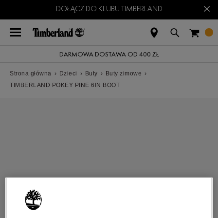
×
DOŁĄCZ DO KLUBU TIMBERLAND
DARMOWA DOSTAWA OD 400 ZŁ
Strona główna
›
Dzieci
›
Buty
›
Buty zimowe
›
TIMBERLAND POKEY PINE 6IN BOOT