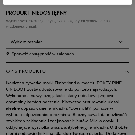
PRODUKT NIEDOSTĘPNY
Wybierz swój rozmiar, a gdy będzie dostępny, otrzymasz od nas
wiadomość e-mail.
Wybierz rozmiar
Sprawdź dostępność w salonach
Rozmiary EU
Rozmiary US
20
12 cm
OPIS PRODUKTU
Powiadom o dostępności
Ikoniczna sylwetka marki Timberland w modelu POKEY PINE
20,5
12 cm
Powiadom o dostępności
6IN BOOT została dostosowana do potrzeb najmłodszych.
Wykonane z najwyższej jakości skóry nubukowej zapewni
optymalny komfort noszenia. Klasyczne sznurowanie ułatwi
21
12,5 cm
Powiadom o dostępności
idealne dopasowanie, a wkładka "Does it fit?" pomoże w
wyborze odpowiedniego rozmiaru. Boczny suwak da możliwość
szybkiego zakładanie i zdejmowanie butów. Miła w dotyku i
22
13 cm
Powiadom o dostępności
oddychająca wyściółka wraz z antybakteryjna wkładka OrthoLite
oferują odpowiedni klimat dla stóp Twojego dziecka. Dodatkowo