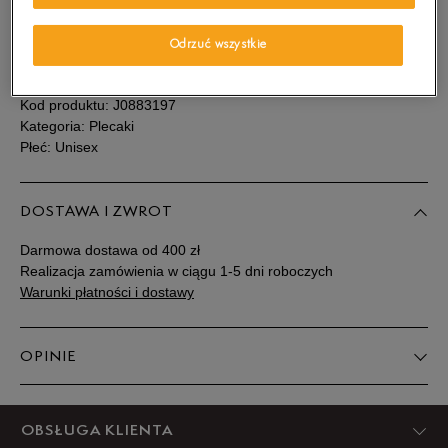
Sprawdź dostępność w salonach
ONE SIZE
Powiadom o dostępności
Odrzuć wszystkie
SZCZEGÓŁY
Kod produktu:
J0883197
Kategoria: Plecaki
Płeć: Unisex
DOSTAWA I ZWROT
Darmowa dostawa od 400 zł
Realizacja zamówienia w ciągu 1-5 dni roboczych
Warunki płatności i dostawy
OPINIE
Produkt nie posiada recenzji
OBSŁUGA KLIENTA