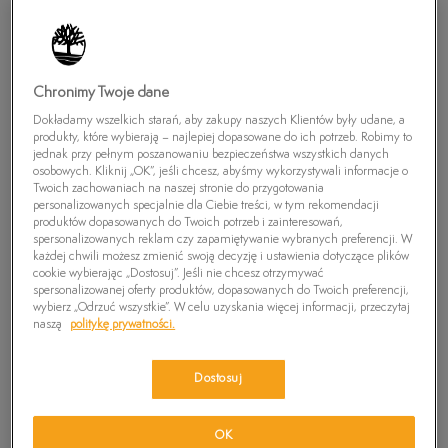
Chronimy Twoje dane
Dokładamy wszelkich starań, aby zakupy naszych Klientów były udane, a
produkty, które wybierają – najlepiej dopasowane do ich potrzeb. Robimy to
jednak przy pełnym poszanowaniu bezpieczeństwa wszystkich danych
osobowych. Kliknij „OK”, jeśli chcesz, abyśmy wykorzystywali informacje o
Twoich zachowaniach na naszej stronie do przygotowania
personalizowanych specjalnie dla Ciebie treści, w tym rekomendacji
produktów dopasowanych do Twoich potrzeb i zainteresowań,
TIMBERLAND PLECAK 27L CITY PACK
spersonalizowanych reklam czy zapamiętywanie wybranych preferencji. W
każdej chwili możesz zmienić swoją decyzję i ustawienia dotyczące plików
0
zł
cookie wybierając „Dostosuj”. Jeśli nie chcesz otrzymywać
spersonalizowanej oferty produktów, dopasowanych do Twoich preferencji,
wybierz „Odrzuć wszystkie”. W celu uzyskania więcej informacji, przeczytaj
PRODUKT NIEDOSTĘPNY
naszą
politykę prywatności.
Wybierz swój rozmiar, a gdy będzie dostępny, otrzymasz od nas
wiadomość e-mail.
Dostosuj
Wybierz rozmiar
OK