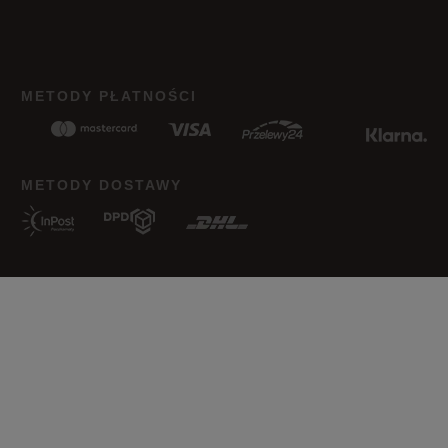
METODY PŁATNOŚCI
METODY DOSTAWY