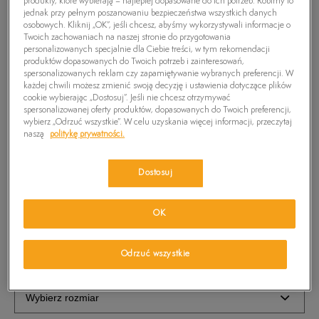
produkty, które wybierają – najlepiej dopasowane do ich potrzeb. Robimy to
jednak przy pełnym poszanowaniu bezpieczeństwa wszystkich danych
osobowych. Kliknij „OK”, jeśli chcesz, abyśmy wykorzystywali informacje o
Twoich zachowaniach na naszej stronie do przygotowania
personalizowanych specjalnie dla Ciebie treści, w tym rekomendacji
produktów dopasowanych do Twoich potrzeb i zainteresowań,
spersonalizowanych reklam czy zapamiętywanie wybranych preferencji. W
każdej chwili możesz zmienić swoją decyzję i ustawienia dotyczące plików
cookie wybierając „Dostosuj”. Jeśli nie chcesz otrzymywać
spersonalizowanej oferty produktów, dopasowanych do Twoich preferencji,
wybierz „Odrzuć wszystkie”. W celu uzyskania więcej informacji, przeczytaj
naszą
politykę prywatności.
TIMBERLAND PLECAK 18L BACKPACK
Dostosuj
79,99
zł
OK
PRODUKT NIEDOSTĘPNY
Wybierz swój rozmiar, a gdy będzie dostępny, otrzymasz od nas
Odrzuć wszystkie
wiadomość e-mail.
Wybierz rozmiar