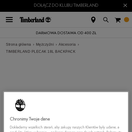
×
DOŁĄCZ DO KLUBU TIMBERLAND
DARMOWA DOSTAWA OD 400 ZŁ
Strona główna
›
Mężczyźni
›
Akcesoria
›
TIMBERLAND PLECAK 18L BACKPACK
Chronimy Twoje dane
Dokładamy wszelkich starań, aby zakupy naszych Klientów były udane, a