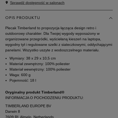
Sprawdź dostępność w salonach
ONE SIZE
Powiadom o dostępności
OPIS PRODUKTU
Plecak Timberland to propozycja łącząca design retro i
outdoorowy charakter. Dla Twojej wygody wyposażony w
organizowane przegródki, wyściełaną kieszeń na laptopa,
wygodny tył i regulowane szelki z siateczkowymi, oddychającymi
panelami. Wszystko uszyte z wodoszczelnego materiału.
Wymiary: 38 x 29 x 10,5 cm
Materiał zewnętrzny: 100% poliester
Materiał wewnętrzny: 100% poliester
Waga: 600 g
Pojemność: 18 l
Oryginalny produkt Timberland®
INFORMACJA O POCHODZENIU PRODUKTU:
TIMBERLAND EUROPE BV
Darwin 8
7609 RL Almelo, Netherlands