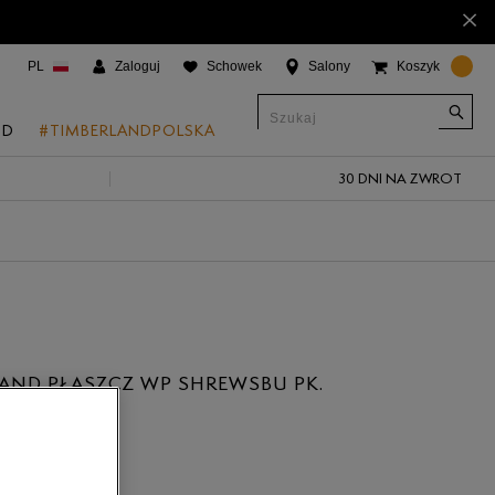
×
PL
Zaloguj
Schowek
Salony
Koszyk
ND
#TIMBERLANDPOLSKA
30 DNI NA ZWROT
CJE
onic Boat Shoes
um 6"
a
 Grove
AND PŁASZCZ WP SHREWSBU PK.
 Access
ł
 Trail
 Park