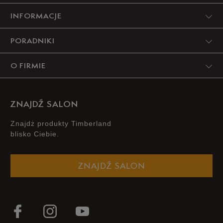
45
29 cm
Powiadom o dostępności
INFORMACJE
45,5
29,5 cm
Powiadom o dostępności
PORADNIKI
46
30 cm
Powiadom o dostępności
O FIRMIE
Podane w centymetrach wymiary dotyczą długości stopy.
Zobacz jak zmierzyć stopę?
ZNAJDŹ SALON
Znajdż produkty Timberland
blisko Ciebie.
ZNAJDŹ SALON