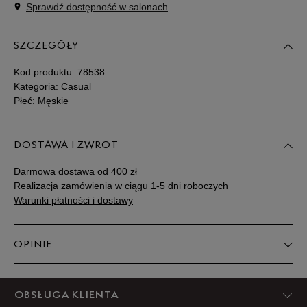
Sprawdź dostępność w salonach
Rozmiary EU
Rozmiary US
SZCZEGÓŁY
41
25,5 cm
Powiadom o dostępności
Kod produktu:
78538
41,5
26 cm
Powiadom o dostępności
Kategoria: Casual
Płeć: Męskie
42
26,5 cm
Powiadom o dostępności
DOSTAWA I ZWROT
43
27 cm
Powiadom o dostępności
Darmowa dostawa od 400 zł
Realizacja zamówienia w ciągu 1-5 dni roboczych
43,5
27,5 cm
Powiadom o dostępności
Warunki płatności i dostawy
44
28 cm
Powiadom o dostępności
OPINIE
44,5
28,5 cm
Powiadom o dostępności
Produkt nie posiada recenzji
OBSŁUGA KLIENTA