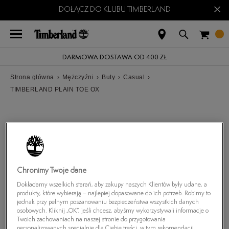
×
DOŁĄCZ DO KLUBU TIMBERLAND
DARMOWA DOSTAWA OD 400 ZŁ
Strona główna
›
Mężczyźni
›
Buty
›
Casual
›
TIMBERLAND PLAIN TOE OX
Chronimy Twoje dane
Dokładamy wszelkich starań, aby zakupy naszych Klientów były udane, a
produkty, które wybierają – najlepiej dopasowane do ich potrzeb. Robimy to
jednak przy pełnym poszanowaniu bezpieczeństwa wszystkich danych
osobowych. Kliknij „OK”, jeśli chcesz, abyśmy wykorzystywali informacje o
Twoich zachowaniach na naszej stronie do przygotowania
personalizowanych specjalnie dla Ciebie treści, w tym rekomendacji