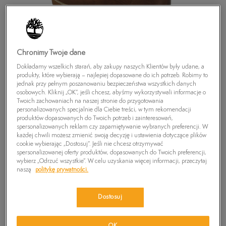
Chronimy Twoje dane
Dokładamy wszelkich starań, aby zakupy naszych Klientów były udane, a
produkty, które wybierają – najlepiej dopasowane do ich potrzeb. Robimy to
jednak przy pełnym poszanowaniu bezpieczeństwa wszystkich danych
osobowych. Kliknij „OK”, jeśli chcesz, abyśmy wykorzystywali informacje o
Twoich zachowaniach na naszej stronie do przygotowania
personalizowanych specjalnie dla Ciebie treści, w tym rekomendacji
produktów dopasowanych do Twoich potrzeb i zainteresowań,
spersonalizowanych reklam czy zapamiętywanie wybranych preferencji. W
każdej chwili możesz zmienić swoją decyzję i ustawienia dotyczące plików
cookie wybierając „Dostosuj”. Jeśli nie chcesz otrzymywać
spersonalizowanej oferty produktów, dopasowanych do Twoich preferencji,
TIMBERLAND PLAIN TOE BOOT
wybierz „Odrzuć wszystkie”. W celu uzyskania więcej informacji, przeczytaj
naszą
politykę prywatności.
300
zł
Dostosuj
PRODUKT NIEDOSTĘPNY
Wybierz swój rozmiar, a gdy będzie dostępny, otrzymasz od nas