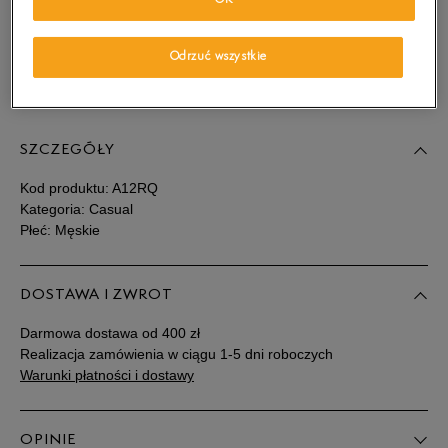
OK
wiadomość e-mail.
Wybierz rozmiar
Odrzuć wszystkie
Sprawdź dostępność w salonach
Rozmiary EU
Rozmiary US
SZCZEGÓŁY
41
25,5 cm
Powiadom o dostępności
Kod produktu:
A12RQ
41,5
26 cm
Powiadom o dostępności
Kategoria: Casual
Płeć: Męskie
42
26,5 cm
Powiadom o dostępności
DOSTAWA I ZWROT
43
27 cm
Powiadom o dostępności
Darmowa dostawa od 400 zł
Realizacja zamówienia w ciągu 1-5 dni roboczych
43,5
27,5 cm
Powiadom o dostępności
Warunki płatności i dostawy
44
28 cm
Powiadom o dostępności
OPINIE