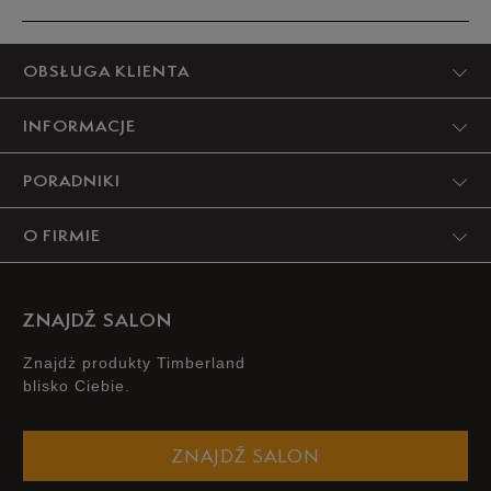
44,5
28,5 cm
Powiadom o dostępności
Produkt nie posiada recenzji
OBSŁUGA KLIENTA
45
29 cm
Powiadom o dostępności
INFORMACJE
45,5
29,5 cm
Powiadom o dostępności
PORADNIKI
46
30 cm
Powiadom o dostępności
O FIRMIE
Podane w centymetrach wymiary dotyczą długości stopy.
Zobacz jak zmierzyć stopę?
ZNAJDŹ SALON
Znajdż produkty Timberland
blisko Ciebie.
ZNAJDŹ SALON