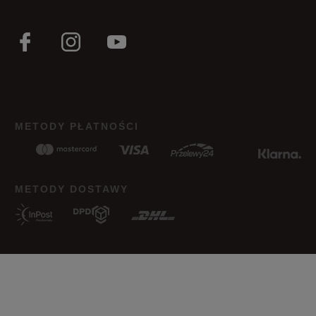
METODY PŁATNOŚCI
METODY DOSTAWY