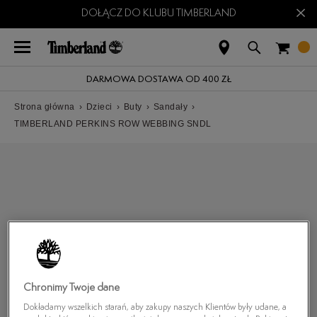
×
DOŁĄCZ DO KLUBU TIMBERLAND
DARMOWA DOSTAWA OD 400 ZŁ
Strona główna
›
Dzieci
›
Buty
›
Sandały
›
TIMBERLAND PERKINS ROW WEBBING SNDL
Chronimy Twoje dane
Dokładamy wszelkich starań, aby zakupy naszych Klientów były udane, a