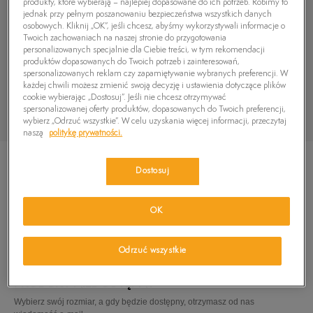
produkty, które wybierają – najlepiej dopasowane do ich potrzeb. Robimy to
jednak przy pełnym poszanowaniu bezpieczeństwa wszystkich danych
osobowych. Kliknij „OK”, jeśli chcesz, abyśmy wykorzystywali informacje o
Twoich zachowaniach na naszej stronie do przygotowania
personalizowanych specjalnie dla Ciebie treści, w tym rekomendacji
produktów dopasowanych do Twoich potrzeb i zainteresowań,
spersonalizowanych reklam czy zapamiętywanie wybranych preferencji. W
każdej chwili możesz zmienić swoją decyzję i ustawienia dotyczące plików
cookie wybierając „Dostosuj”. Jeśli nie chcesz otrzymywać
spersonalizowanej oferty produktów, dopasowanych do Twoich preferencji,
wybierz „Odrzuć wszystkie”. W celu uzyskania więcej informacji, przeczytaj
naszą
politykę prywatności.
Dostosuj
OK
TIMBERLAND PERKINS ROW WEBBING SNDL
79,99
zł
Odrzuć wszystkie
PRODUKT NIEDOSTĘPNY
Wybierz swój rozmiar, a gdy będzie dostępny, otrzymasz od nas