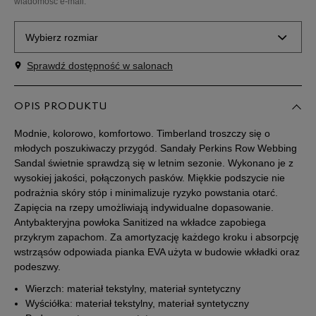
wiadomość e-mail.
Wybierz rozmiar
Sprawdź dostępność w salonach
Rozmiary EU
Rozmiary US
17
9,5 cm
OPIS PRODUKTU
Powiadom o dostępności
Modnie, kolorowo, komfortowo. Timberland troszczy się o
18,5
10,5 cm
Powiadom o dostępności
młodych poszukiwaczy przygód. Sandały Perkins Row Webbing
Sandal świetnie sprawdzą się w letnim sezonie. Wykonano je z
wysokiej jakości, połączonych pasków. Miękkie podszycie nie
19
11 cm
Powiadom o dostępności
podrażnia skóry stóp i minimalizuje ryzyko powstania otarć.
Zapięcia na rzepy umożliwiają indywidualne dopasowanie.
Antybakteryjna powłoka Sanitized na wkładce zapobiega
20
12 cm
Powiadom o dostępności
przykrym zapachom. Za amortyzację każdego kroku i absorpcję
wstrząsów odpowiada pianka EVA użyta w budowie wkładki oraz
20,5
12 cm
Powiadom o dostępności
podeszwy.
Wierzch: materiał tekstylny, materiał syntetyczny
21
12,5 cm
Powiadom o dostępności
Wyściółka: materiał tekstylny, materiał syntetyczny