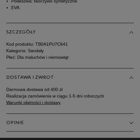
Podeszwa: tworzywo syntetyczne
EVA
22
13 cm
Powiadom o dostępności
22,5
13,5 cm
Powiadom o dostępności
SZCZEGÓŁY
Kod produktu:
TB0A1PU7C641
23
14 cm
Powiadom o dostępności
Kategoria: Sandały
Płeć: Dla maluchów i niemowląt
23,5
14 cm
Powiadom o dostępności
DOSTAWA I ZWROT
24
14,5 cm
Powiadom o dostępności
Darmowa dostawa od 400 zł
Realizacja zamówienia w ciągu 1-5 dni roboczych
25
15 cm
Powiadom o dostępności
Warunki płatności i dostawy
25,5
15,5 cm
Powiadom o dostępności
OPINIE
26
16 cm
Powiadom o dostępności