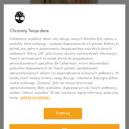
Chronimy Twoje dane
Dokładamy wszelkich starań, aby zakupy naszych Klientów były udane, a
produkty, które wybierają – najlepiej dopasowane do ich potrzeb. Robimy to
jednak przy pełnym poszanowaniu bezpieczeństwa wszystkich danych
osobowych. Kliknij „OK”, jeśli chcesz, abyśmy wykorzystywali informacje o
Twoich zachowaniach na naszej stronie do przygotowania
personalizowanych specjalnie dla Ciebie treści, w tym rekomendacji
produktów dopasowanych do Twoich potrzeb i zainteresowań,
spersonalizowanych reklam czy zapamiętywanie wybranych preferencji. W
każdej chwili możesz zmienić swoją decyzję i ustawienia dotyczące plików
cookie wybierając „Dostosuj”. Jeśli nie chcesz otrzymywać
spersonalizowanej oferty produktów, dopasowanych do Twoich preferencji,
TIMBERLAND PASEK MAN CANVAS LEATHER
wybierz „Odrzuć wszystkie”. W celu uzyskania więcej informacji, przeczytaj
BELT
naszą
politykę prywatności.
0
zł
Dostosuj
PRODUKT NIEDOSTĘPNY