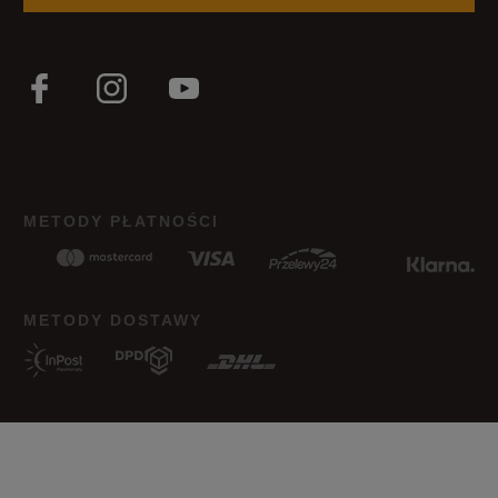
METODY PŁATNOŚCI
METODY DOSTAWY