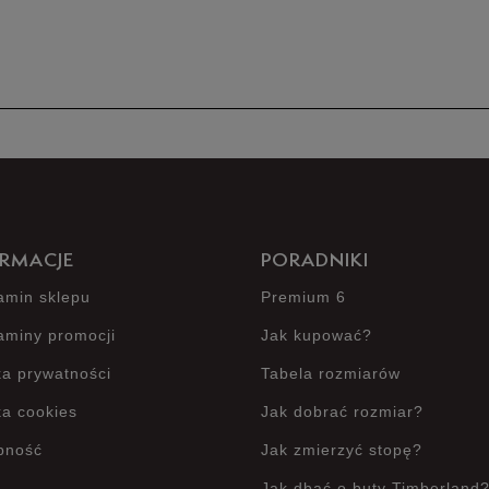
Produkt 
RMACJE
PORADNIKI
amin sklepu
Premium 6
aminy promocji
Jak kupować?
ka prywatności
Tabela rozmiarów
ka cookies
Jak dobrać rozmiar?
pność
Jak zmierzyć stopę?
Jak dbać o buty Timberland