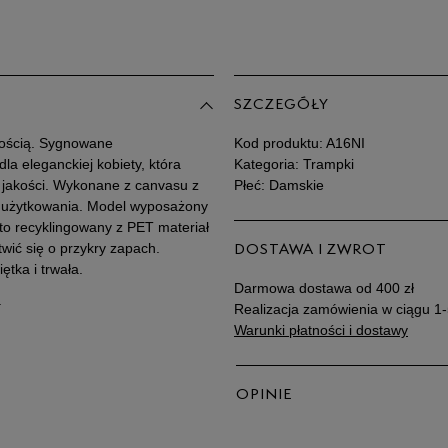
Po
Zo
39,5
40
SZCZEGÓŁY
41
kością. Sygnowane
Kod produktu:
A16NI
a eleganckiej kobiety, która
Kategoria: Trampki
a jakości. Wykonane z canvasu z
Płeć: Damskie
 użytkowania. Model wyposażony
to recyklingowany z PET materiał
twić się o przykry zapach.
DOSTAWA I ZWROT
tka i trwała.
Darmowa dostawa od 400 zł
a
Realizacja zamówienia w ciągu 1-
Warunki płatności i dostawy
OPINIE