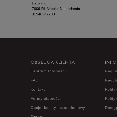
Darwin 8
7609 RL Almelo, Netherlands
31546547700
OBSŁUGA KLIENTA
INFO
Centrum Informacji
Regul
FAQ
Regul
Kontakt
Polity
Formy płatności
Polity
Opcje, koszty i czas dostawy
Dostę
Zwroty