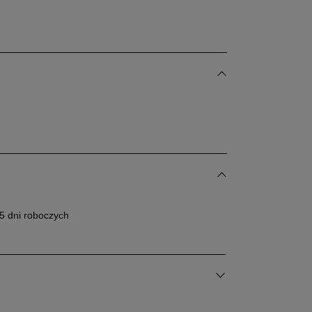
dane w centymetrach wymiary dotyczą długości stopy.
bacz jak zmierzyć stopę?
25,5 cm
Powiadom o dostępności
26 cm
Powiadom o dostępności
26,5 cm
Powiadom o dostępności
5 dni roboczych