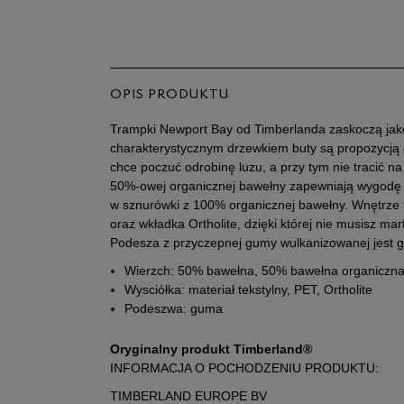
OPIS PRODUKTU
Trampki Newport Bay od Timberlanda zaskoczą ja
charakterystycznym drzewkiem buty są propozycją dl
chce poczuć odrobinę luzu, a przy tym nie tracić n
50%-owej organicznej bawełny zapewniają wygodę
w sznurówki z 100% organicznej bawełny. Wnętrze 
oraz wkładka Ortholite, dzięki której nie musisz mar
Podesza z przyczepnej gumy wulkanizowanej jest gię
Wierzch: 50% bawełna, 50% bawełna organiczn
Wysciółka: materiał tekstylny, PET, Ortholite
Podeszwa: guma
Oryginalny produkt Timberland®
INFORMACJA O POCHODZENIU PRODUKTU:
TIMBERLAND EUROPE BV