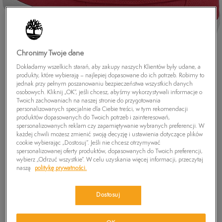
Chronimy Twoje dane
Dokładamy wszelkich starań, aby zakupy naszych Klientów były udane, a
produkty, które wybierają – najlepiej dopasowane do ich potrzeb. Robimy to
jednak przy pełnym poszanowaniu bezpieczeństwa wszystkich danych
osobowych. Kliknij „OK”, jeśli chcesz, abyśmy wykorzystywali informacje o
Twoich zachowaniach na naszej stronie do przygotowania
personalizowanych specjalnie dla Ciebie treści, w tym rekomendacji
produktów dopasowanych do Twoich potrzeb i zainteresowań,
spersonalizowanych reklam czy zapamiętywanie wybranych preferencji. W
każdej chwili możesz zmienić swoją decyzję i ustawienia dotyczące plików
cookie wybierając „Dostosuj”. Jeśli nie chcesz otrzymywać
spersonalizowanej oferty produktów, dopasowanych do Twoich preferencji,
TIMBERLAND NEWPORT BAY 2 EYE BOAT
wybierz „Odrzuć wszystkie”. W celu uzyskania więcej informacji, przeczytaj
OXFORD BOAT OX
naszą
politykę prywatności.
149,99
zł
Dostosuj
PRODUKT NIEDOSTĘPNY