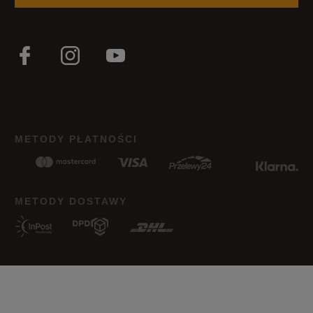
METODY PŁATNOŚCI
METODY DOSTAWY