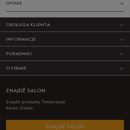
OPINIE
45
29 cm
Powiadom o dostępności
Produkt nie posiada recenzji
OBSŁUGA KLIENTA
45,5
29,5 cm
Powiadom o dostępności
INFORMACJE
46
30 cm
Powiadom o dostępności
PORADNIKI
Podane w centymetrach wymiary dotyczą długości stopy.
O FIRMIE
Zobacz jak zmierzyć stopę?
ZNAJDŹ SALON
Znajdż produkty Timberland
blisko Ciebie.
ZNAJDŹ SALON