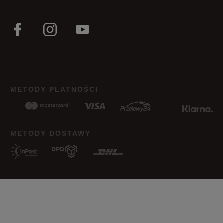
METODY PŁATNOŚCI
METODY DOSTAWY