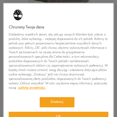
Chronimy Twoje dane
Dokładamy wszelkich starań, aby zakupy naszych Klientów były udane, a
produkty, które wybierają – najlepiej dopasowane do ich potrzeb. Robimy to
jednak przy pełnym poszanowaniu bezpieczeństwa wszystkich danych
osobowych. Kliknij „OK”, jeśli chcesz, abyśmy wykorzystywali informacje o
Twoich zachowaniach na naszej stronie do przygotowania
personalizowanych specjalnie dla Ciebie treści, w tym rekomendacji
produktów dopasowanych do Twoich potrzeb i zainteresowań,
spersonalizowanych reklam czy zapamiętywanie wybranych preferencji. W
każdej chwili możesz zmienić swoją decyzję i ustawienia dotyczące plików
cookie wybierając „Dostosuj”. Jeśli nie chcesz otrzymywać
spersonalizowanej oferty produktów, dopasowanych do Twoich preferencji,
TIMBERLAND NEWMARKET FTB
wybierz „Odrzuć wszystkie”. W celu uzyskania więcej informacji, przeczytaj
naszą
politykę prywatności.
0
zł
Dostosuj
PRODUKT NIEDOSTĘPNY
Wybierz swój rozmiar, a gdy będzie dostępny, otrzymasz od nas