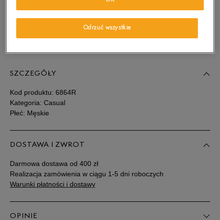
OK
wiadomość e-mail.
Wybierz rozmiar
Odrzuć wszystkie
Sprawdź dostępność w salonach
Rozmiary EU
Rozmiary US
SZCZEGÓŁY
40
25 cm
Powiadom o dostępności
Kod produktu:
6864R
41
25,5 cm
Powiadom o dostępności
Kategoria: Casual
Płeć: Męskie
41,5
26 cm
Powiadom o dostępności
DOSTAWA I ZWROT
42
26,5 cm
Powiadom o dostępności
Darmowa dostawa od 400 zł
Realizacja zamówienia w ciągu 1-5 dni roboczych
43
27 cm
Powiadom o dostępności
Warunki płatności i dostawy
43,5
27,5 cm
Powiadom o dostępności
OPINIE