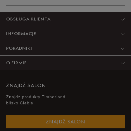
44
28 cm
Powiadom o dostępności
Produkt nie posiada recenzji
OBSŁUGA KLIENTA
44,5
28,5 cm
Powiadom o dostępności
INFORMACJE
45
29 cm
Powiadom o dostępności
PORADNIKI
45,5
29,5 cm
Powiadom o dostępności
O FIRMIE
46
30 cm
Powiadom o dostępności
ZNAJDŹ SALON
47,5
31 cm
Powiadom o dostępności
Znajdż produkty Timberland
blisko Ciebie.
50
33 cm
Powiadom o dostępności
ZNAJDŹ SALON
Podane w centymetrach wymiary dotyczą długości stopy.
Zobacz jak zmierzyć stopę?