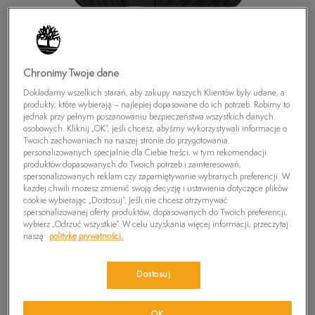
Chronimy Twoje dane
Dokładamy wszelkich starań, aby zakupy naszych Klientów były udane, a
produkty, które wybierają – najlepiej dopasowane do ich potrzeb. Robimy to
jednak przy pełnym poszanowaniu bezpieczeństwa wszystkich danych
osobowych. Kliknij „OK”, jeśli chcesz, abyśmy wykorzystywali informacje o
Twoich zachowaniach na naszej stronie do przygotowania
personalizowanych specjalnie dla Ciebie treści, w tym rekomendacji
produktów dopasowanych do Twoich potrzeb i zainteresowań,
spersonalizowanych reklam czy zapamiętywanie wybranych preferencji. W
każdej chwili możesz zmienić swoją decyzję i ustawienia dotyczące plików
cookie wybierając „Dostosuj”. Jeśli nie chcesz otrzymywać
spersonalizowanej oferty produktów, dopasowanych do Twoich preferencji,
TIMBERLAND NAPLES TRAIL OXFORD
wybierz „Odrzuć wszystkie”. W celu uzyskania więcej informacji, przeczytaj
naszą
politykę prywatności.
299,99
zł
Dostosuj
PRODUKT NIEDOSTĘPNY
Wybierz swój rozmiar, a gdy będzie dostępny, otrzymasz od nas