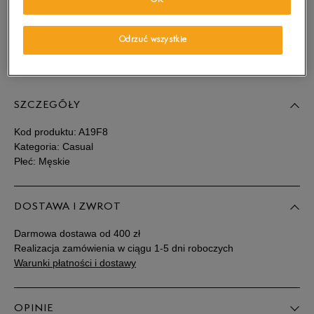
OK
wiadomość e-mail.
Wybierz rozmiar
Odrzuć wszystkie
Sprawdź dostępność w salonach
Rozmiary EU
Rozmiary US
SZCZEGÓŁY
41
25,5 cm
Powiadom o dostępności
Kod produktu:
A19F8
41,5
26 cm
Powiadom o dostępności
Kategoria: Casual
Płeć: Męskie
42
26,5 cm
Powiadom o dostępności
DOSTAWA I ZWROT
43
27 cm
Powiadom o dostępności
Darmowa dostawa od 400 zł
Realizacja zamówienia w ciągu 1-5 dni roboczych
43,5
27,5 cm
Powiadom o dostępności
Warunki płatności i dostawy
44
28 cm
Powiadom o dostępności
OPINIE