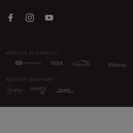
METODY PŁATNOŚCI
METODY DOSTAWY