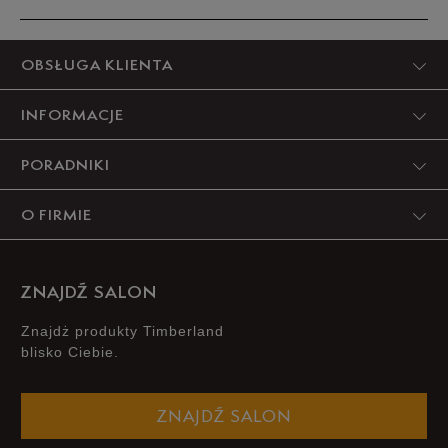
44,5
28,5 cm
Powiadom o dostępności
Produkt nie posiada recenzji
OBSŁUGA KLIENTA
45
29 cm
Powiadom o dostępności
INFORMACJE
45,5
29,5 cm
Powiadom o dostępności
PORADNIKI
46
30 cm
Powiadom o dostępności
O FIRMIE
ZNAJDŹ SALON
Znajdż produkty Timberland
blisko Ciebie.
ZNAJDŹ SALON