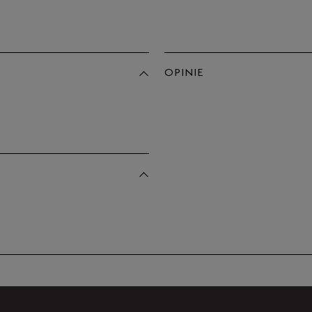
Po
Zo
44,5
45
OPINIE
45,5
Produkt 
46