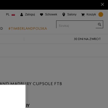
×
PL
Zaloguj
Schowek
Salony
Koszyk
ND
#TIMBERLANDPOLSKA
30 DNI NA ZWROT
CJE
onic Boat Shoes
um 6"
a
 Grove
AND MADBURY CUPSOLE FTB
 Access
 Trail
 Park
 NIEDOSTĘPNY