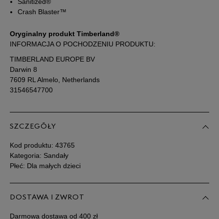
Zobacz jak zmierzyć stopę?
Sanitized®
Crash Blaster™
Oryginalny produkt Timberland®
INFORMACJA O POCHODZENIU PRODUKTU:
TIMBERLAND EUROPE BV
Darwin 8
7609 RL Almelo, Netherlands
31546547700
SZCZEGÓŁY
Kod produktu:
43765
Kategoria: Sandały
Płeć: Dla małych dzieci
DOSTAWA I ZWROT
Darmowa dostawa od 400 zł