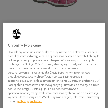
Chronimy Twoje dane
Dokładamy wszelkich starań, aby zakupy naszych Klientów były udane, a
produkty, które wybierają – najlepiej dopasowane do ich potrzeb. Robimy to
jednak przy pełnym poszanowaniu bezpieczeństwa wszystkich danych
osobowych. Kliknij „OK”, jeśli chcesz, abyśmy wykorzystywali informacje o
Twoich zachowaniach na naszej stronie do przygotowania
personalizowanych specjalnie dla Ciebie treści, w tym rekomendacji
TIMBERLAND MAD RIVER 2 STRAP
produktów dopasowanych do Twoich potrzeb i zainteresowań,
spersonalizowanych reklam czy zapamiętywanie wybranych preferencji. W
49,99
zł
każdej chwili możesz zmienić swoją decyzję i ustawienia dotyczące plików
cookie wybierając „Dostosuj”. Jeśli nie chcesz otrzymywać
spersonalizowanej oferty produktów, dopasowanych do Twoich preferencji,
wybierz „Odrzuć wszystkie”. W celu uzyskania więcej informacji, przeczytaj
PRODUKT NIEDOSTĘPNY
naszą
politykę prywatności.
Wybierz swój rozmiar, a gdy będzie dostępny, otrzymasz od nas