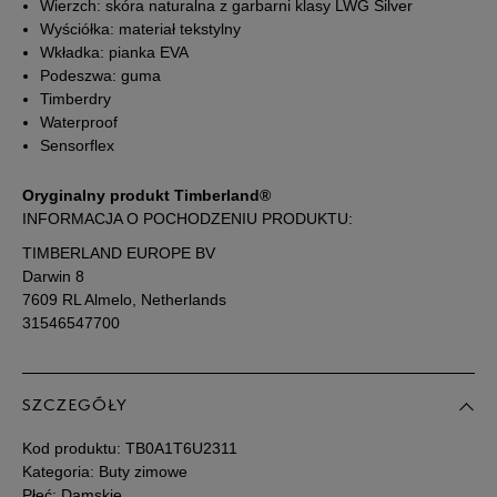
39
25 cm
Powiadom o dostępności
Wierzch: skóra naturalna z garbarni klasy LWG Silver
Wyściółka: materiał tekstylny
Wkładka: pianka EVA
39,5
25,5 cm
Powiadom o dostępności
Podeszwa: guma
Timberdry
Waterproof
40
26 cm
Powiadom o dostępności
Sensorflex
41
26,5 cm
Powiadom o dostępności
Oryginalny produkt Timberland®
INFORMACJA O POCHODZENIU PRODUKTU:
42
28 cm
Powiadom o dostępności
TIMBERLAND EUROPE BV
Darwin 8
7609 RL Almelo, Netherlands
Podane w centymetrach wymiary dotyczą długości stopy.
31546547700
Zobacz jak zmierzyć stopę?
SZCZEGÓŁY
Kod produktu:
TB0A1T6U2311
Kategoria: Buty zimowe
Płeć: Damskie