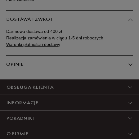
DOSTAWA I ZWROT
Darmowa dostawa od 400 zł
Realizacja zamówienia w ciągu 1-5 dni roboczych
Warunki płatności i dostawy
OPINIE
5
OBSŁUGA KLIENTA
100%
INFORMACJE
4
0%
PORADNIKI
3
0%
O FIRMIE
2
0%