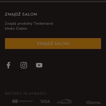
1
0%
ZNAJDŹ SALON
Znajdż produkty Timberland
blisko Ciebie.
Zgodność z rozmiarem
Liczba głosów: 5
ZNAJDŹ SALON
Zaniżony
Zgodny
Zawyżony
Szerokość
Liczba głosów: 5
Wąski
Standardowy
Szeroki
Jak zbieramy opinie?
METODY PŁATNOŚCI
Opinie klientów