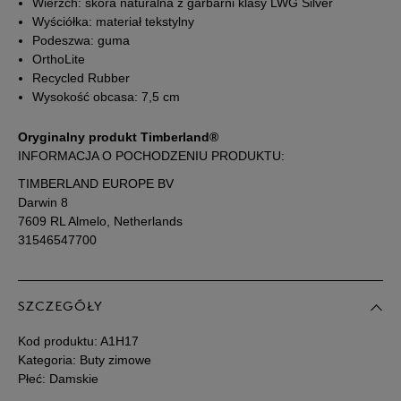
Wierzch: skóra naturalna z garbarni klasy LWG Silver
Wyściółka: materiał tekstylny
39,5
25,5 cm
Powiadom o dostępności
Podeszwa: guma
OrthoLite
Recycled Rubber
40
26 cm
Powiadom o dostępności
Wysokość obcasa: 7,5 cm
41
26,5 cm
Powiadom o dostępności
Oryginalny produkt Timberland®
INFORMACJA O POCHODZENIU PRODUKTU:
41,5
27 cm
Powiadom o dostępności
TIMBERLAND EUROPE BV
Darwin 8
7609 RL Almelo, Netherlands
Podane w centymetrach wymiary dotyczą długości stopy.
31546547700
Zobacz jak zmierzyć stopę?
SZCZEGÓŁY
Kod produktu:
A1H17
Kategoria: Buty zimowe
Płeć: Damskie