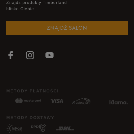
Znajdż produkty Timberland
blisko Ciebie.
Szerokość
Liczba głosów: 2
ZNAJDŹ SALON
Wąski
Standardowy
Szeroki
Zgodność z rozmiarem
Liczba głosów: 2
Zaniżony
Zgodny
Zawyżony
Jak zbieramy opinie?
METODY PŁATNOŚCI
Opinie klientów
Wyczyść
Szukaj
METODY DOSTAWY