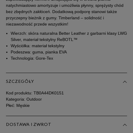
natychmiastowo amortyzuje i umożliwia płynny, sprężysty chód
43
27 cm
Powiadom o dostępności
bez zbędnych zakłóceń. Dodatkową podporę stanowi także
przyczepny bieżnik z gumy. Timberland – solidność i
niezawodność przede wszystkim!
43,5
27,5 cm
Powiadom o dostępności
Wierzch: skóra naturalna Better Leather z garbarni klasy LWG
Silver, materiał tekstylny ReBOTL™
44
28 cm
Powiadom o dostępności
Wyściółka: materiał tekstylny
Podeszwa: guma, pianka EVA
Technologia: Gore-Tex
44,5
28,5 cm
Powiadom o dostępności
45
29 cm
Powiadom o dostępności
SZCZEGÓŁY
45,5
29,5 cm
Powiadom o dostępności
Kod produktu:
TB0A44DK0151
Kategoria: Outdoor
Płeć: Męskie
46
30 cm
Powiadom o dostępności
47,5
31 cm
Powiadom o dostępności
DOSTAWA I ZWROT