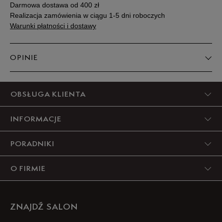
Darmowa dostawa od 400 zł
Realizacja zamówienia w ciągu 1-5 dni roboczych
Podane w centymetrach wymiary dotyczą długości stopy.
Zobacz jak zmierzyć stopę?
Warunki płatności i dostawy
OPINIE
5
OBSŁUGA KLIENTA
89%
INFORMACJE
4
11%
PORADNIKI
3
0%
O FIRMIE
2
0%
1
0%
ZNAJDŹ SALON