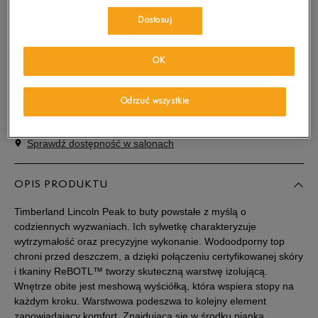
Dostosuj
PRODUKT NIEDOSTĘPNY
OK
Wybierz swój rozmiar, a gdy będzie dostępny, otrzymasz od nas
wiadomość e-mail.
Odrzuć wszystkie
Wybierz rozmiar
Sprawdź dostępność w salonach
Rozmiary EU
Rozmiary US
40
25 cm
OPIS PRODUKTU
Powiadom o dostępności
Timberland Lincoln Peak to buty powstałe z myślą o
41
25,5 cm
Powiadom o dostępności
codziennych wyzwaniach. Ich sylwetkę charakteryzuje
wytrzymałość oraz precyzyjne wykonanie. Wodoodporny top
chroni przed deszczem, a dzięki połączeniu certyfikowanej skóry
41,5
26 cm
Powiadom o dostępności
i tkaniny ReBOTL™ tworzy skuteczną warstwę izolującą.
Wnętrze obite jest meshową wyściółką, która wspiera stopy na
każdym kroku. Warstwowa podeszwa to kolejny element
42
26,5 cm
Powiadom o dostępności
zapowiadający komfort. Znajdująca się w środku pianka