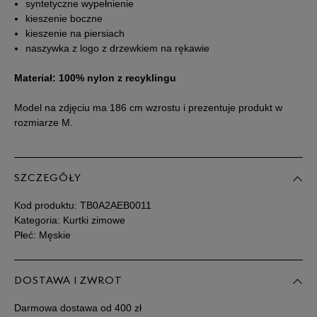
syntetyczne wypełnienie
kieszenie boczne
Powiadom o
XXXL
kieszenie na piersiach
dostępności
naszywka z logo z drzewkiem na rękawie
Materiał: 100% nylon z recyklingu
Model na zdjęciu ma 186 cm wzrostu i prezentuje produkt w
rozmiarze M.
SZCZEGÓŁY
Kod produktu:
TB0A2AEB0011
Kategoria: Kurtki zimowe
Płeć: Męskie
DOSTAWA I ZWROT
Darmowa dostawa od 400 zł