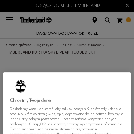
×
DOŁĄCZ DO KLUBU TIMBERLAND
DARMOWA DOSTAWA OD 400 ZŁ
Strona główna
›
Mężczyźni
›
Odzież
›
Kurtki zimowe
›
TIMBERLAND KURTKA SKYE PEAK HOODED JKT
Chronimy Twoje dane
Dokładamy wszelkich starań, aby zakupy naszych Klientów były udane, a
produkty, które wybierają – najlepiej dopasowane do ich potrzeb. Robimy to
jednak przy pełnym poszanowaniu bezpieczeństwa wszystkich danych
osobowych. Kliknij „OK”, jeśli chcesz, abyśmy wykorzystywali informacje o
Twoich zachowaniach na naszej stronie do przygotowania