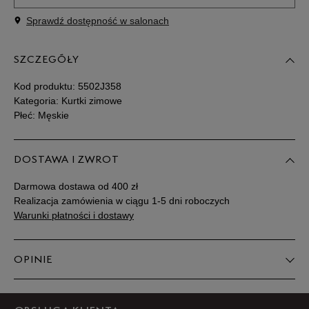
Sprawdź dostępność w salonach
Powiadom o
S
dostępności
SZCZEGÓŁY
Powiadom o
M
dostępności
Kod produktu:
5502J358
Kategoria: Kurtki zimowe
Płeć: Męskie
Powiadom o
L
dostępności
DOSTAWA I ZWROT
Powiadom o
XL
dostępności
Darmowa dostawa od 400 zł
Realizacja zamówienia w ciągu 1-5 dni roboczych
Powiadom o
Warunki płatności i dostawy
XXL
dostępności
Powiadom o
OPINIE
XXXL
dostępności
Produkt nie posiada recenzji