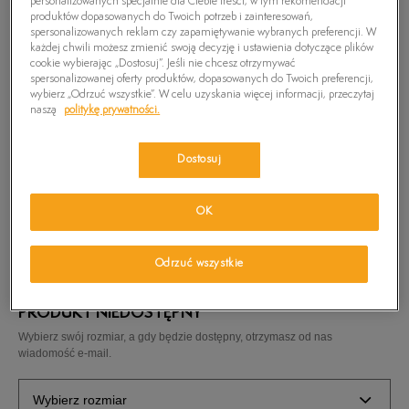
personalizowanych specjalnie dla Ciebie treści, w tym rekomendacji
produktów dopasowanych do Twoich potrzeb i zainteresowań,
spersonalizowanych reklam czy zapamiętywanie wybranych preferencji. W
każdej chwili możesz zmienić swoją decyzję i ustawienia dotyczące plików
cookie wybierając „Dostosuj”. Jeśli nie chcesz otrzymywać
spersonalizowanej oferty produktów, dopasowanych do Twoich preferencji,
wybierz „Odrzuć wszystkie”. W celu uzyskania więcej informacji, przeczytaj
naszą
politykę prywatności.
Dostosuj
TIMBERLAND KURTKA SKYE PEAK HOODED
OK
JKT
249,99
zł
Odrzuć wszystkie
PRODUKT NIEDOSTĘPNY
Wybierz swój rozmiar, a gdy będzie dostępny, otrzymasz od nas
wiadomość e-mail.
Wybierz rozmiar