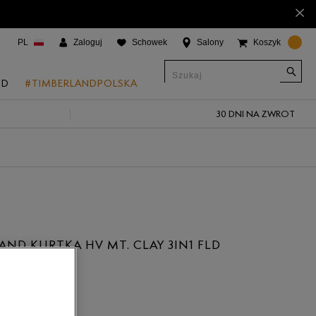
×
PL
Zaloguj
Schowek
Salony
Koszyk
ND
#TIMBERLANDPOLSKA
30 DNI NA ZWROT
CJE
onic Boat Shoes
um 6"
a
 Grove
AND KURTKA HV MT. CLAY 3IN1 FLD
 Access
ł
 Trail
 Park