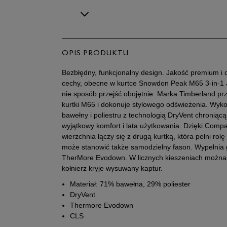
OPIS PRODUKTU
Bezbłędny, funkcjonalny design. Jakość premium i 
cechy, obecne w kurtce Snowdon Peak M65 3-in-1 Ja
nie sposób przejść obojętnie. Marka Timberland pr
kurtki M65 i dokonuje stylowego odświeżenia. Wyko
bawełny i poliestru z technologią DryVent chronią
wyjątkowy komfort i lata użytkowania. Dzięki Comp
wierzchnia łączy się z drugą kurtką, która pełni ro
może stanowić także samodzielny fason. Wypełnia g
TherMore Evodown. W licznych kieszeniach można 
kołnierz kryje wysuwany kaptur.
Materiał: 71% bawełna, 29% poliester
DryVent
Thermore Evodown
CLS