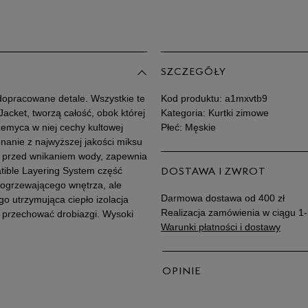
XXXL
SZCZEGÓŁY
dopracowane detale. Wszystkie te
Kod produktu:
a1mxvtb9
cket, tworzą całość, obok której
Kategoria: Kurtki zimowe
zemyca w niej cechy kultowej
Płeć: Męskie
nanie z najwyższej jakości miksu
cą przed wnikaniem wody, zapewnia
atible Layering System część
DOSTAWA I ZWROT
lę ogrzewającego wnętrza, ale
Darmowa dostawa od 400 zł
o utrzymująca ciepło izolacja
Realizacja zamówienia w ciągu 1-
przechować drobiazgi. Wysoki
Warunki płatności i dostawy
OPINIE