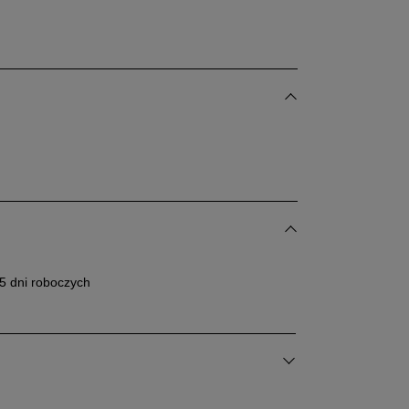
Powiadom o
dostępności
5 dni roboczych