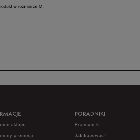
Produkt 
produkt w rozmiarze M.
RMACJE
PORADNIKI
amin sklepu
Premium 6
aminy promocji
Jak kupować?