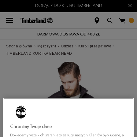
×
DOŁĄCZ DO KLUBU TIMBERLAND
DARMOWA DOSTAWA OD 400 ZŁ
Strona główna
›
Mężczyźni
›
Odzież
›
Kurtki przejściowe
›
TIMBERLAND KURTKA BEAR HEAD
Chronimy Twoje dane
Dokładamy wszelkich starań, aby zakupy naszych Klientów były udane, a