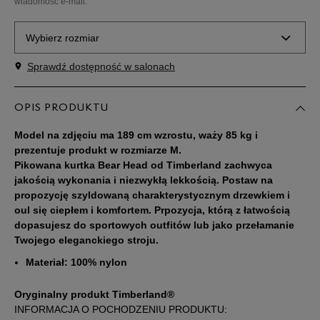
wiadomość e-mail.
Wybierz rozmiar
Sprawdź dostępność w salonach
Powiadom o
M
dostępności
OPIS PRODUKTU
Powiadom o
L
dostępności
Model na zdjęciu ma 189 cm wzrostu, waży 85 kg i
prezentuje produkt w rozmiarze M.
Pikowana kurtka Bear Head od Timberland zachwyca
Powiadom o
XL
dostępności
jakością wykonania i niezwykłą lekkością. Postaw na
propozycję szyldowaną charakterystycznym drzewkiem i
oul się ciepłem i komfortem. Prpozycja, którą z łatwością
Powiadom o
XXL
dopasujesz do sportowych outfitów lub jako przełamanie
dostępności
Twojego eleganckiego stroju.
Materiał: 100% nylon
Powiadom o
XXXL
dostępności
Oryginalny produkt Timberland®
INFORMACJA O POCHODZENIU PRODUKTU: