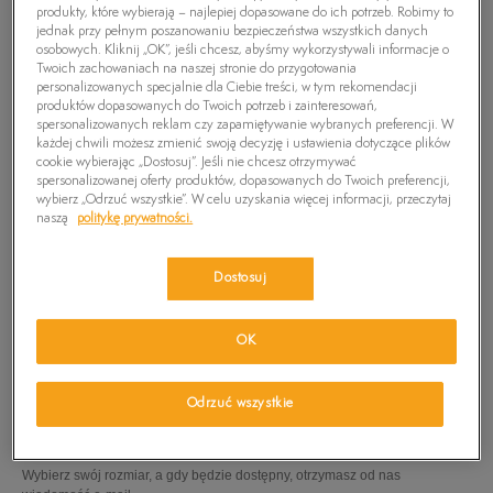
produkty, które wybierają – najlepiej dopasowane do ich potrzeb. Robimy to
jednak przy pełnym poszanowaniu bezpieczeństwa wszystkich danych
osobowych. Kliknij „OK”, jeśli chcesz, abyśmy wykorzystywali informacje o
Twoich zachowaniach na naszej stronie do przygotowania
personalizowanych specjalnie dla Ciebie treści, w tym rekomendacji
produktów dopasowanych do Twoich potrzeb i zainteresowań,
spersonalizowanych reklam czy zapamiętywanie wybranych preferencji. W
każdej chwili możesz zmienić swoją decyzję i ustawienia dotyczące plików
cookie wybierając „Dostosuj”. Jeśli nie chcesz otrzymywać
spersonalizowanej oferty produktów, dopasowanych do Twoich preferencji,
wybierz „Odrzuć wszystkie”. W celu uzyskania więcej informacji, przeczytaj
naszą
politykę prywatności.
Dostosuj
OK
TIMBERLAND KURTKA BEAR HEAD
229,99
zł
Odrzuć wszystkie
PRODUKT NIEDOSTĘPNY
Wybierz swój rozmiar, a gdy będzie dostępny, otrzymasz od nas