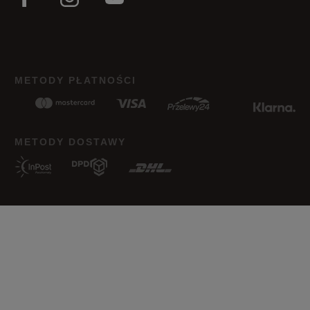
METODY PŁATNOŚCI
METODY DOSTAWY