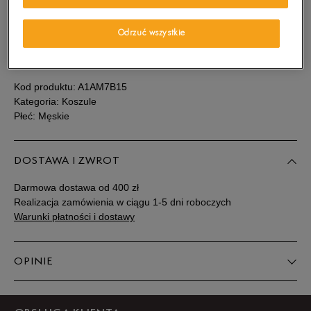
Sprawdź dostępność w salonach
Powiadom o
S
Odrzuć wszystkie
dostępności
SZCZEGÓŁY
Powiadom o
M
dostępności
Kod produktu:
A1AM7B15
Kategoria: Koszule
Płeć: Męskie
Powiadom o
L
dostępności
DOSTAWA I ZWROT
Powiadom o
XL
dostępności
Darmowa dostawa od 400 zł
Realizacja zamówienia w ciągu 1-5 dni roboczych
Powiadom o
Warunki płatności i dostawy
XXL
dostępności
Powiadom o
OPINIE
XXXL
dostępności
Produkt nie posiada recenzji