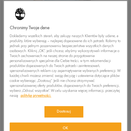
Chronimy Twoje dane
Dokładamy wszelkich starań, aby zakupy naszych Klientów były udane, a
produkty, które wybierają – najlepiej dopasowane do ich potrzeb. Robimy to
jednak przy pełnym poszanowaniu bezpieczeństwa wszystkich danych
osobowych. Kliknij „OK”, jeśli chcesz, abyśmy wykorzystywali informacje o
Twoich zachowaniach na naszej stronie do przygotowania
personalizowanych specjalnie dla Ciebie treści, w tym rekomendacji
produktów dopasowanych do Twoich potrzeb i zainteresowań,
TIMBERLAND KOSZULA SS RATTLE RV MIN
spersonalizowanych reklam czy zapamiętywanie wybranych preferencji. W
GING POP
każdej chwili możesz zmienić swoją decyzję i ustawienia dotyczące plików
cookie wybierając „Dostosuj”. Jeśli nie chcesz otrzymywać
139,99
zł
spersonalizowanej oferty produktów, dopasowanych do Twoich preferencji,
wybierz „Odrzuć wszystkie”. W celu uzyskania więcej informacji, przeczytaj
naszą
politykę prywatności.
PRODUKT NIEDOSTĘPNY
Wybierz swój rozmiar, a gdy będzie dostępny, otrzymasz od nas
Dostosuj
wiadomość e-mail.
Wybierz rozmiar
OK