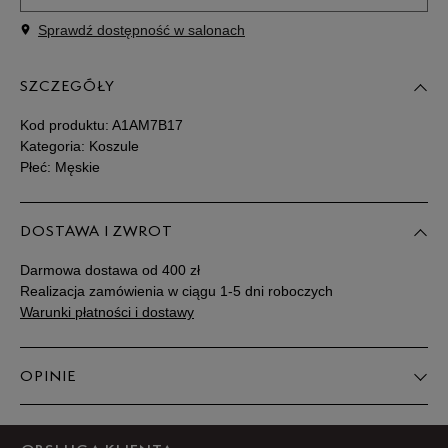
Sprawdź dostępność w salonach
Powiadom o
M
dostępności
SZCZEGÓŁY
Powiadom o
L
dostępności
Kod produktu:
A1AM7B17
Kategoria: Koszule
Płeć: Męskie
Powiadom o
XL
dostępności
DOSTAWA I ZWROT
Powiadom o
XXL
dostępności
Darmowa dostawa od 400 zł
Realizacja zamówienia w ciągu 1-5 dni roboczych
Powiadom o
Warunki płatności i dostawy
XXXL
dostępności
OPINIE
Produkt nie posiada recenzji