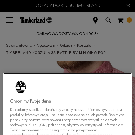
×
DOŁĄCZ DO KLUBU TIMBERLAND
DARMOWA DOSTAWA OD 400 ZŁ
Strona główna
›
Mężczyźni
›
Odzież
›
Koszule
›
TIMBERLAND KOSZULA SS RATTLE RV MIN GING POP
Chronimy Twoje dane
Dokładamy wszelkich starań, aby zakupy naszych Klientów były udane, a
produkty, które wybierają – najlepiej dopasowane do ich potrzeb. Robimy to
jednak przy pełnym poszanowaniu bezpieczeństwa wszystkich danych
osobowych. Kliknij „OK”, jeśli chcesz, abyśmy wykorzystywali informacje o
Twoich zachowaniach na naszej stronie do przygotowania