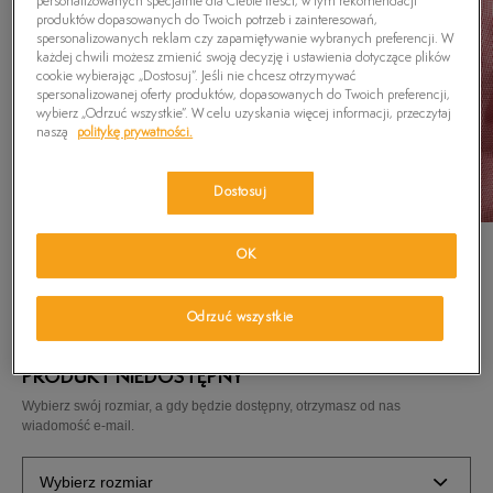
personalizowanych specjalnie dla Ciebie treści, w tym rekomendacji
produktów dopasowanych do Twoich potrzeb i zainteresowań,
spersonalizowanych reklam czy zapamiętywanie wybranych preferencji. W
każdej chwili możesz zmienić swoją decyzję i ustawienia dotyczące plików
cookie wybierając „Dostosuj”. Jeśli nie chcesz otrzymywać
spersonalizowanej oferty produktów, dopasowanych do Twoich preferencji,
wybierz „Odrzuć wszystkie”. W celu uzyskania więcej informacji, przeczytaj
naszą
politykę prywatności.
Dostosuj
TIMBERLAND KOSZULA SS RATTLE RV MIN
OK
GING POP
159,99
zł
Odrzuć wszystkie
PRODUKT NIEDOSTĘPNY
Wybierz swój rozmiar, a gdy będzie dostępny, otrzymasz od nas
wiadomość e-mail.
Wybierz rozmiar