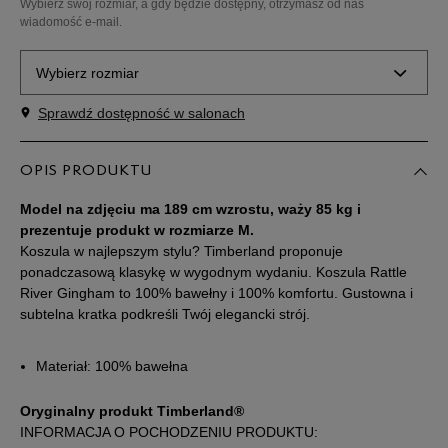
Wybierz swój rozmiar, a gdy będzie dostępny, otrzymasz od nas
wiadomość e-mail.
Wybierz rozmiar
Sprawdź dostępność w salonach
Powiadom o
M
dostępności
OPIS PRODUKTU
Powiadom o
L
dostępności
Model na zdjęciu ma 189 cm wzrostu, waży 85 kg i
prezentuje produkt w rozmiarze M.
Koszula w najlepszym stylu? Timberland proponuje
Powiadom o
XL
dostępności
ponadczasową klasykę w wygodnym wydaniu. Koszula Rattle
River Gingham to 100% bawełny i 100% komfortu. Gustowna i
subtelna kratka podkreśli Twój elegancki strój.
Powiadom o
XXL
dostępności
Materiał: 100% bawełna
Powiadom o
XXXL
dostępności
Oryginalny produkt Timberland®
INFORMACJA O POCHODZENIU PRODUKTU: