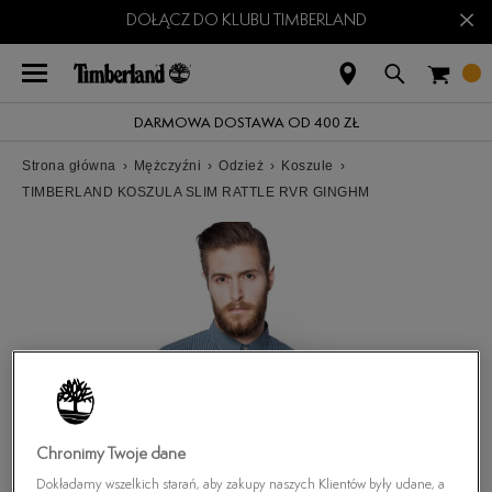
×
DOŁĄCZ DO KLUBU TIMBERLAND
DARMOWA DOSTAWA OD 400 ZŁ
Strona główna
›
Mężczyźni
›
Odzież
›
Koszule
›
TIMBERLAND KOSZULA SLIM RATTLE RVR GINGHM
Chronimy Twoje dane
Dokładamy wszelkich starań, aby zakupy naszych Klientów były udane, a