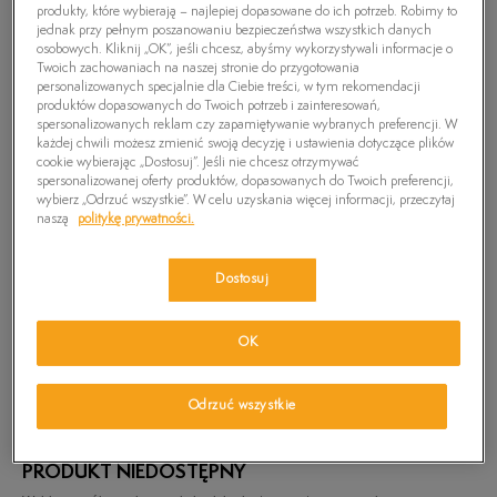
produkty, które wybierają – najlepiej dopasowane do ich potrzeb. Robimy to
jednak przy pełnym poszanowaniu bezpieczeństwa wszystkich danych
osobowych. Kliknij „OK”, jeśli chcesz, abyśmy wykorzystywali informacje o
Twoich zachowaniach na naszej stronie do przygotowania
personalizowanych specjalnie dla Ciebie treści, w tym rekomendacji
produktów dopasowanych do Twoich potrzeb i zainteresowań,
spersonalizowanych reklam czy zapamiętywanie wybranych preferencji. W
każdej chwili możesz zmienić swoją decyzję i ustawienia dotyczące plików
cookie wybierając „Dostosuj”. Jeśli nie chcesz otrzymywać
spersonalizowanej oferty produktów, dopasowanych do Twoich preferencji,
wybierz „Odrzuć wszystkie”. W celu uzyskania więcej informacji, przeczytaj
naszą
politykę prywatności.
Dostosuj
OK
TIMBERLAND KOSZULA SLIM RATTLE RVR
GINGHM
179,99
zł
Odrzuć wszystkie
PRODUKT NIEDOSTĘPNY