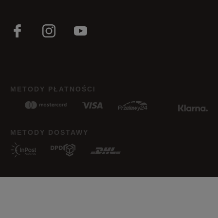
METODY PŁATNOŚCI
METODY DOSTAWY