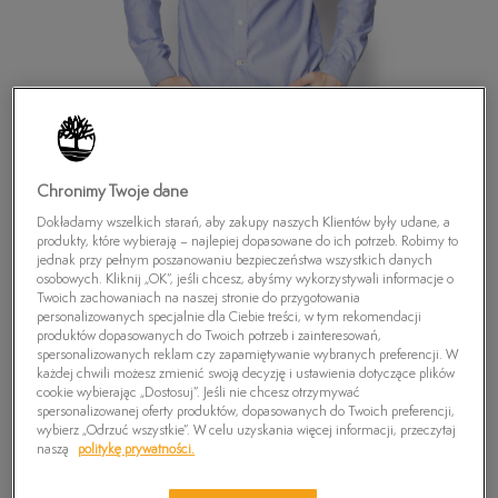
Chronimy Twoje dane
Dokładamy wszelkich starań, aby zakupy naszych Klientów były udane, a
produkty, które wybierają – najlepiej dopasowane do ich potrzeb. Robimy to
jednak przy pełnym poszanowaniu bezpieczeństwa wszystkich danych
osobowych. Kliknij „OK”, jeśli chcesz, abyśmy wykorzystywali informacje o
Twoich zachowaniach na naszej stronie do przygotowania
personalizowanych specjalnie dla Ciebie treści, w tym rekomendacji
produktów dopasowanych do Twoich potrzeb i zainteresowań,
TIMBERLAND KOSZULA SLIM OXD
spersonalizowanych reklam czy zapamiętywanie wybranych preferencji. W
każdej chwili możesz zmienić swoją decyzję i ustawienia dotyczące plików
199,99
zł
cookie wybierając „Dostosuj”. Jeśli nie chcesz otrzymywać
spersonalizowanej oferty produktów, dopasowanych do Twoich preferencji,
wybierz „Odrzuć wszystkie”. W celu uzyskania więcej informacji, przeczytaj
PRODUKT NIEDOSTĘPNY
naszą
politykę prywatności.
Wybierz swój rozmiar, a gdy będzie dostępny, otrzymasz od nas