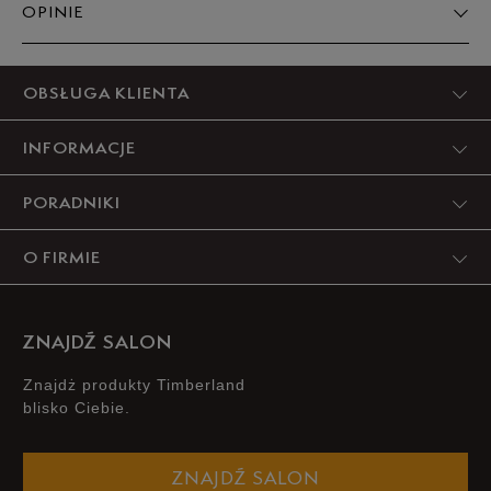
Powiadom o
OPINIE
XXXL
dostępności
Produkt nie posiada recenzji
OBSŁUGA KLIENTA
INFORMACJE
PORADNIKI
O FIRMIE
ZNAJDŹ SALON
Znajdż produkty Timberland
blisko Ciebie.
ZNAJDŹ SALON