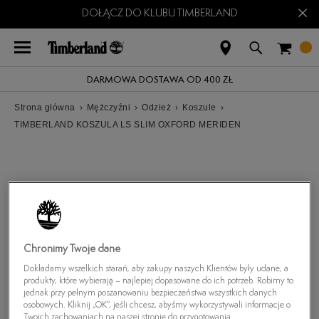
×
DOŁĄCZ DO KLUBU TIMBERLAND
DARMOWA DOSTAWA OD 400 ZŁ
Strona główna
›
Mężczyźni
›
Odzież
›
Koszule
›
TIMBERLAND KOSZULA LS SLIM OXFORD MERIDEN
Chronimy Twoje dane
Dokładamy wszelkich starań, aby zakupy naszych Klientów były udane, a
produkty, które wybierają – najlepiej dopasowane do ich potrzeb. Robimy to
jednak przy pełnym poszanowaniu bezpieczeństwa wszystkich danych
osobowych. Kliknij „OK”, jeśli chcesz, abyśmy wykorzystywali informacje o
Twoich zachowaniach na naszej stronie do przygotowania