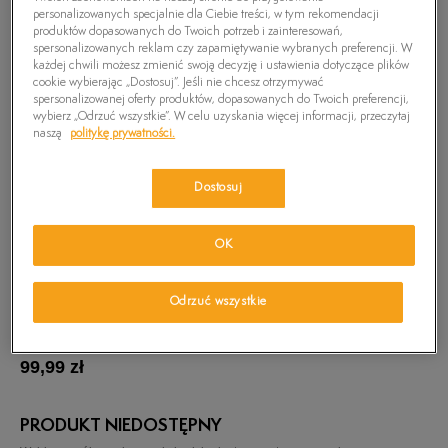
personalizowanych specjalnie dla Ciebie treści, w tym rekomendacji
produktów dopasowanych do Twoich potrzeb i zainteresowań,
spersonalizowanych reklam czy zapamiętywanie wybranych preferencji. W
każdej chwili możesz zmienić swoją decyzję i ustawienia dotyczące plików
cookie wybierając „Dostosuj”. Jeśli nie chcesz otrzymywać
spersonalizowanej oferty produktów, dopasowanych do Twoich preferencji,
wybierz „Odrzuć wszystkie”. W celu uzyskania więcej informacji, przeczytaj
naszą
politykę prywatności.
Dostosuj
OK
Odrzuć wszystkie
TIMBERLAND KOSZULA LS SLIM OXFORD
MERIDEN
99,99
zł
PRODUKT NIEDOSTĘPNY