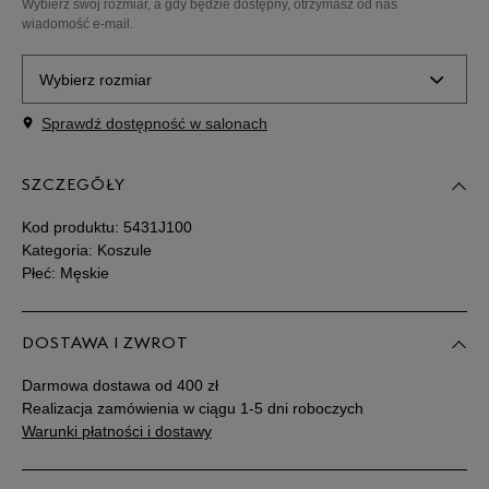
Wybierz swój rozmiar, a gdy będzie dostępny, otrzymasz od nas
wiadomość e-mail.
Wybierz rozmiar
Sprawdź dostępność w salonach
Powiadom o
S
dostępności
SZCZEGÓŁY
Powiadom o
M
dostępności
Kod produktu:
5431J100
Kategoria: Koszule
Płeć: Męskie
Powiadom o
L
dostępności
DOSTAWA I ZWROT
Powiadom o
XL
dostępności
Darmowa dostawa od 400 zł
Realizacja zamówienia w ciągu 1-5 dni roboczych
Powiadom o
Warunki płatności i dostawy
XXL
dostępności