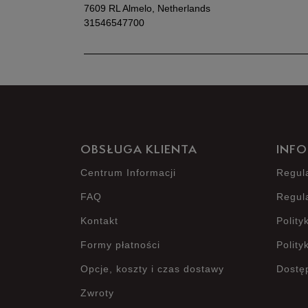
7609 RL Almelo, Netherlands
31546547700
OBSŁUGA KLIENTA
INFO
Centrum Informacji
Regul
FAQ
Regul
Kontakt
Polity
Formy płatności
Polity
Opcje, koszty i czas dostawy
Dostę
Zwroty