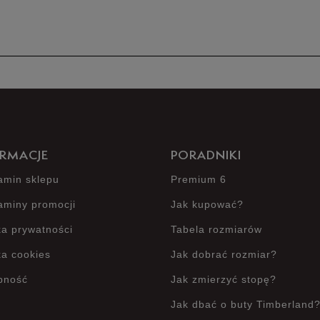
Produkt 
RMACJE
PORADNIKI
amin sklepu
Premium 6
aminy promocji
Jak kupować?
ka prywatności
Tabela rozmiarów
ka cookies
Jak dobrać rozmiar?
pność
Jak zmierzyć stopę?
Jak dbać o buty Timberland