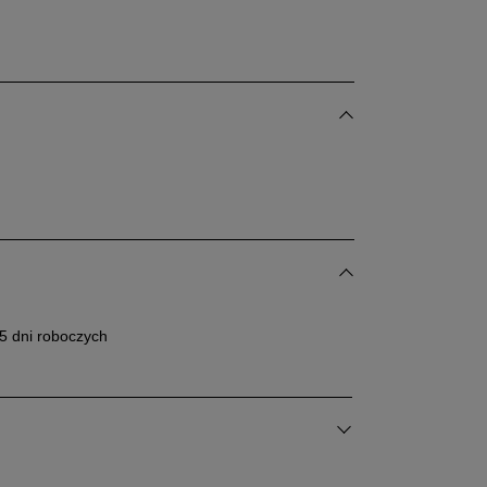
Powiadom o
dostępności
5 dni roboczych