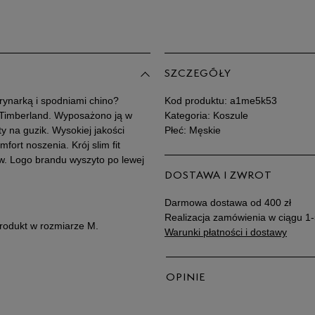
XXXL
SZCZEGÓŁY
rynarką i spodniami chino?
Kod produktu:
a1me5k53
 Timberland. Wyposażono ją w
Kategoria: Koszule
y na guzik. Wysokiej jakości
Płeć: Męskie
fort noszenia. Krój slim fit
w. Logo brandu wyszyto po lewej
DOSTAWA I ZWROT
Darmowa dostawa od 400 zł
Realizacja zamówienia w ciągu 1-
produkt w rozmiarze M.
Warunki płatności i dostawy
OPINIE